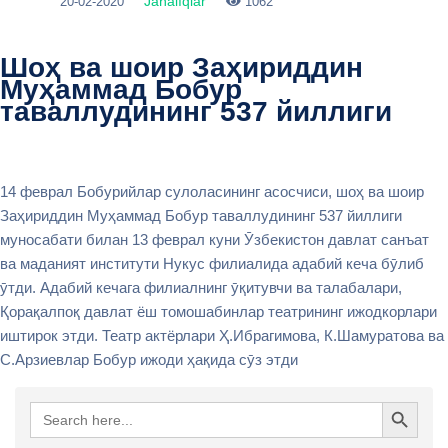
Jańalıqlar
20-02-2020
1062
Шоҳ ва шоир Заҳириддин
Муҳаммад Бобур
таваллудининг 537 йиллиги
14 феврал Бобурийлар сулоласининг асосчиси, шоҳ ва шоир
Заҳириддин Муҳаммад Бобур таваллудининг 537 йиллиги
муносабати билан 13 феврал куни Ӯзбекистон давлат санъат
ва маданият институти Нукус филиалида адабий кеча бӯлиб
ӯтди. Адабий кечага филиалнинг ӯқитувчи ва талабалари,
Қорақалпоқ давлат ёш томошабинлар театрининг ижодкорлари
иштирок этди. Театр актёрлари Ҳ.Ибрагимова, К.Шамуратова ва
С.Арзиевлар Бобур ижоди ҳақида сӯз этди
Search Button
Search
for: