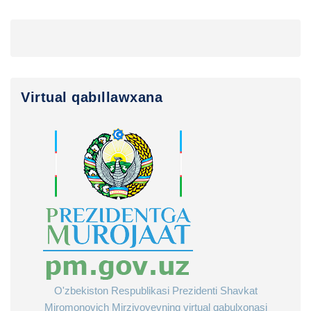
Virtual qabıllawxana
O'zbekiston Respublikasi Prezidenti Shavkat
Miromonovich Mirziyoyevning virtual qabulxonasi