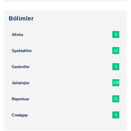
Bólimler
6
Afisha
12
Spektakller
5
Gastroller
230
Jańalıqlar
21
Repertuar
5
Слайдер