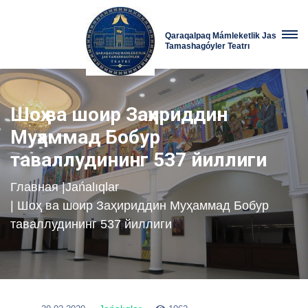
Qaraqalpaq Mámleketlik Jas
Tamashagóyler Teatrı
Шоҳ ва шоир Заҳириддин
Муҳаммад Бобур
таваллудининг 537 йиллиги
Главная
|
Jańalıqlar
| Шоҳ ва шоир Заҳириддин Муҳаммад Бобур
таваллудининг 537 йиллиги