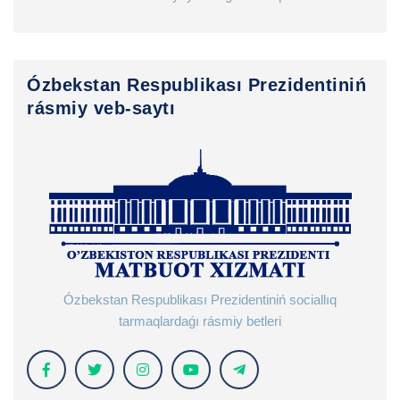
Ózbekstan Respublikası Prezidentiniń
rásmiy veb-saytı
Ózbekstan Respublikası Prezidentiniń sociallıq
tarmaqlardaǵı rásmiy betleri