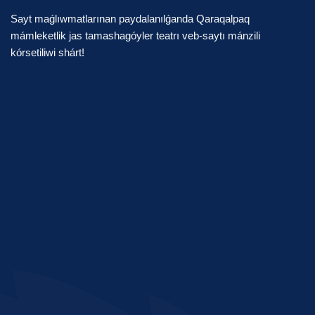
Sayt maǵlıwmatlarınan paydalanılǵanda Qaraqalpaq
mámleketlik jas tamashagóyler teatrı veb-saytı mánzili
kórsetiliwi shárt!