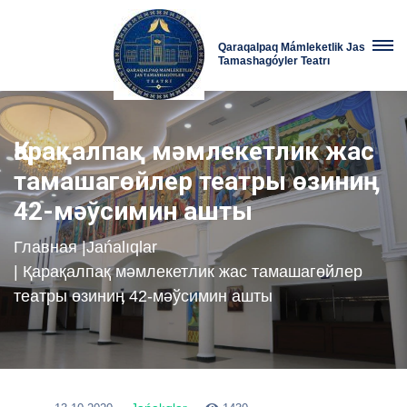
Qaraqalpaq Mámleketlik Jas
Tamashagóyler Teatrı
Қарақалпақ мәмлекетлик жас
тамашагөйлер театры өзиниӊ
42-мәўсимин ашты
Главная
|
Jańalıqlar
| Қарақалпақ мәмлекетлик жас тамашагөйлер
театры өзиниӊ 42-мәўсимин ашты