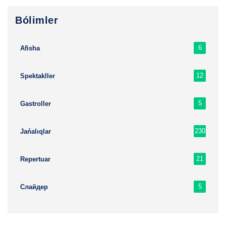
Bólimler
6
Afisha
12
Spektakller
5
Gastroller
230
Jańalıqlar
21
Repertuar
5
Слайдер