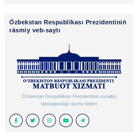
Ózbekstan Respublikası Prezidentiniń
rásmiy veb-saytı
Ózbekstan Respublikası Prezidentiniń sociallıq
tarmaqlardaǵı rásmiy betleri