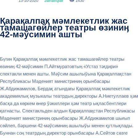
Jańalıqlar
13-10-2020
1430
Қарақалпақ мәмлекетлик жас
тамашагөйлер театры өзиниӊ
42-мәўсимин ашты
Бүгин Қарақалпақ мәмлекетлик жас тамашагөйлер театры
өзиниӊ 42-мәўсимин П.Айтмуратовтыӊ «Устаз тәғдири»
спектакли менен ашты. Мәўсим ашылыўына Қарақалпақстан
Республикасы Мәденият министриниӊ орынбасары
Ж.Абдижамилов, Бердақ атындағы Қарақалпақ мәмлекетлик
академиялық музыкалы театрдыӊ директоры А.Ниетуллаев ҳәм
басқа да көркем өнер ўәкиллери ҳәм театр ықласбентлери
қатнасты. Спектакльден алдын Қарақалпақстан Республикасы
Мәденият министриниӊ орынбасары Ж.Абдижамилов шығып
сөйлеп, бәршени 42-мәўсимниӊ ашылыўы менен қутлықлады.
Буннан соӊ театрдыӊ директор орынбасары А.Сейтов сөзге