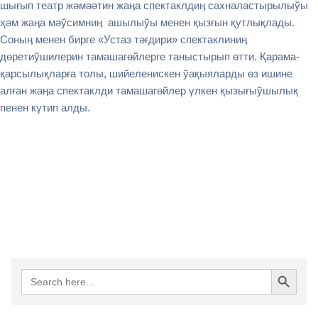
шығып театр жәмәәтин жаӊа спектаклдиӊ сахналастырылыўы
ҳәм жаӊа мәўсимниӊ ашылыўы менен қызғын қутлықлады.
Соныӊ менен бирге «Устаз тәғдири» спектаклиниӊ
дөретиўшилерин тамашагөйлерге таныстырып өтти. Қарама-
қарсылықларға толы, шийеленискен ўақыяларды өз ишине
алған жаӊа спектаклди тамашагөйлер үлкен қызығыўшылық
пенен күтип алды.
Search Button
Search
for: