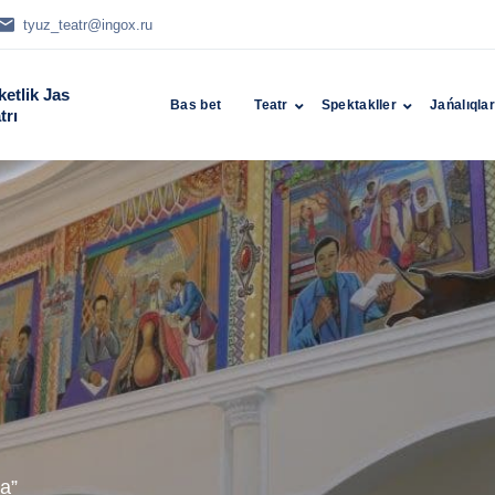
tyuz_teatr@ingox.ru
etlik Jas
Bas bet
Teatr
Spektakller
Jańalıqla
trı
а”