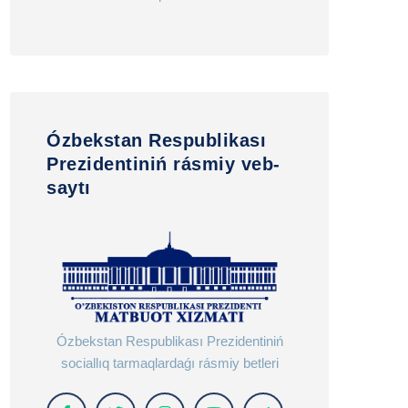
Ózbekstan Respublikası
Prezidentiniń rásmiy veb-
saytı
Ózbekstan Respublikası Prezidentiniń
sociallıq tarmaqlardaǵı rásmiy betleri