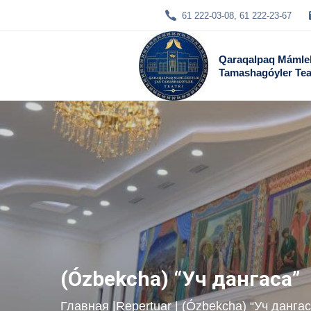
61 222-03-08, 61 222-23-67
Qaraqalpaq Mámlek
Tamashagóyler Tea
(Ózbekcha) “Уч дангаса”
Главная
|
Repertuar
| (Ózbekcha) “Уч дангас