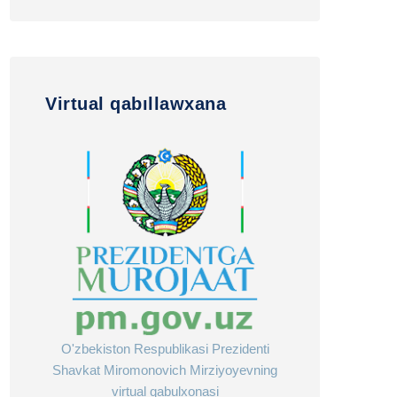
Virtual qabıllawxana
O'zbekiston Respublikasi Prezidenti
Shavkat Miromonovich Mirziyoyevning
virtual qabulxonasi