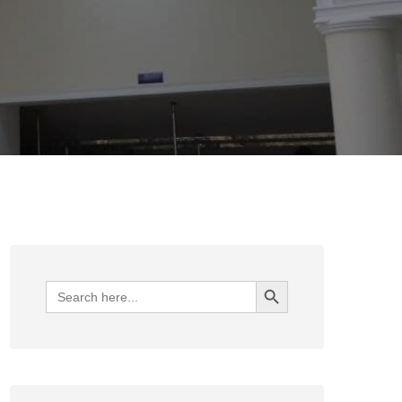
Search Button
Search
for: