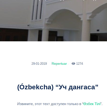
Repertuar
29-01-2019
1274
(Ózbekcha) “Уч дангаса”
Извините, этот техт доступен только в “
Өзбек Тілі
”.