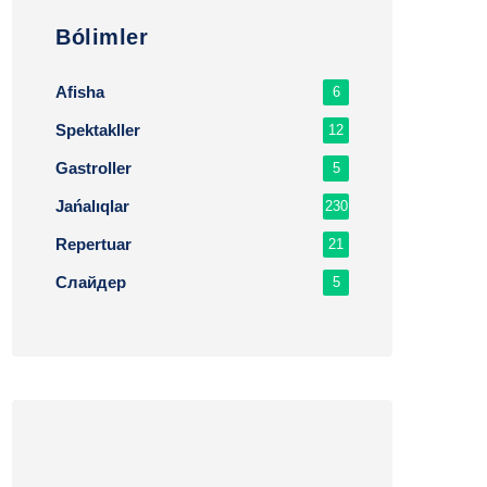
Bólimler
Afisha
6
Spektakller
12
Gastroller
5
Jańalıqlar
230
Repertuar
21
Слайдер
5