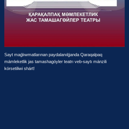
Sayt maǵlıwmatlarınan paydalanılǵanda Qaraqalpaq
mámleketlik jas tamashagóyler teatrı veb-saytı mánzili
kórsetiliwi shárt!