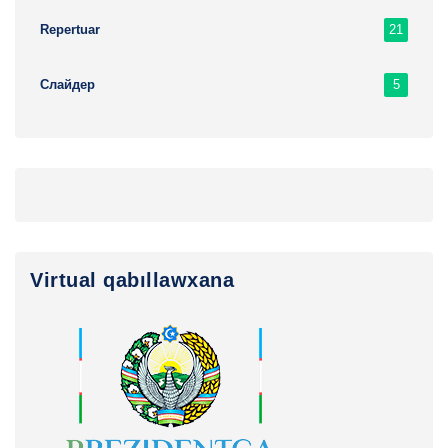
21
Repertuar
5
Слайдер
Virtual qabıllawxana