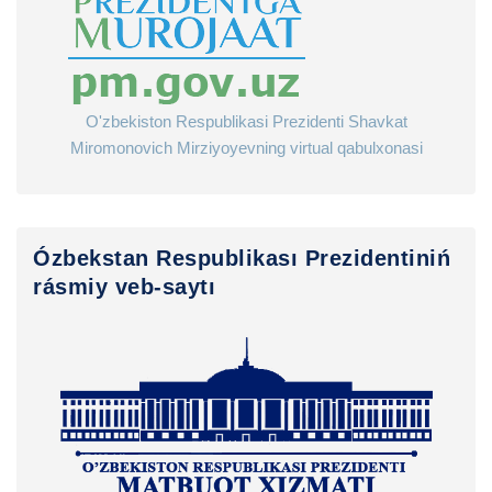
O'zbekiston Respublikasi Prezidenti Shavkat
Miromonovich Mirziyoyevning virtual qabulxonasi
Ózbekstan Respublikası Prezidentiniń
rásmiy veb-saytı