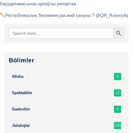
бағдарламасынан арнаўлы репортаж
Республикалық бөлимниң рәсмий каналы ? @QR_Ruwxiyliq
Search Button
Search
for:
Bólimler
6
Afisha
12
Spektakller
5
Gastroller
230
Jańalıqlar