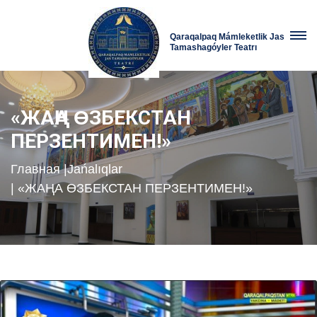
Qaraqalpaq Mámleketlik Jas
Tamashagóyler Teatrı
«ЖАҢА ƟЗБЕКСТАН
ПЕРЗЕНТИМЕН!»
Главная
|
Jańalıqlar
| «ЖАҢА ƟЗБЕКСТАН ПЕРЗЕНТИМЕН!»