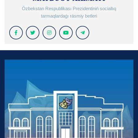
Ózbekstan Respublikası Prezidentiniń sociallıq
tarmaqlardaǵı rásmiy betleri