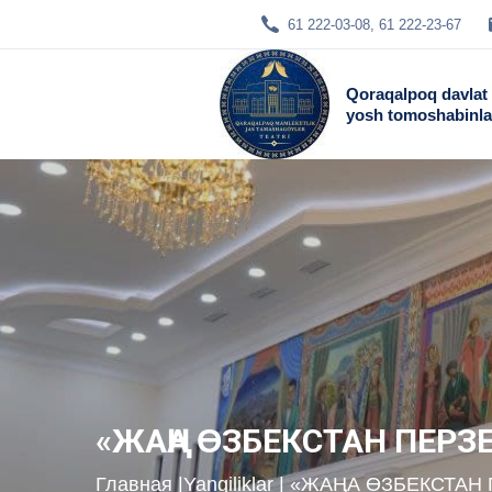
61 222-03-08, 61 222-23-67
Qoraqalpoq davlat
yosh tomoshabinlar
«ЖАҢА ƟЗБЕКСТАН ПЕРЗ
Главная
|
Yangiliklar
| «ЖАҢА ƟЗБЕКСТАН