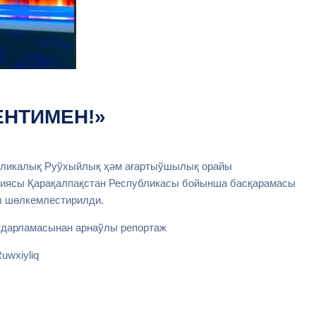
ЕНТИМЕН!»
бликалық Руўхыйлық ҳәм ағартыўшылық орайы
диясы Қарақалпақстан Республикасы бойынша басқарамасы
ы шɵлкемлестирилди.
ағдарламасынан арнаўлы репортаж
wxiyliq