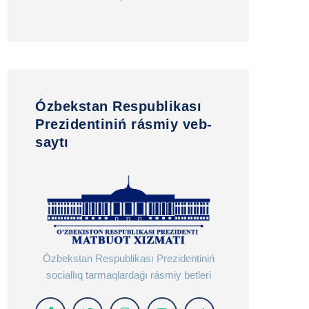
Ózbekstan Respublikası
Prezidentiniń rásmiy veb-
saytı
Ózbekstan Respublikası Prezidentiniń
sociallıq tarmaqlardaǵı rásmiy betleri