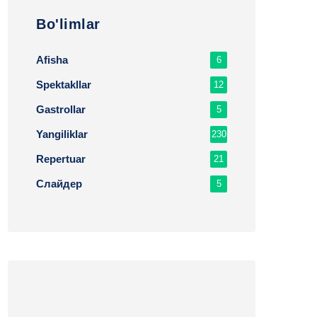
Bo'limlar
Afisha
6
Spektakllar
12
Gastrollar
5
Yangiliklar
230
Repertuar
21
Слайдер
5