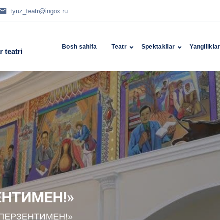
tyuz_teatr@ingox.ru
Bosh sahifa
Teatr
Spektakllar
Yangilikla
 teatri
ЕНТИМЕН!»
 ПЕРЗЕНТИМЕН!»