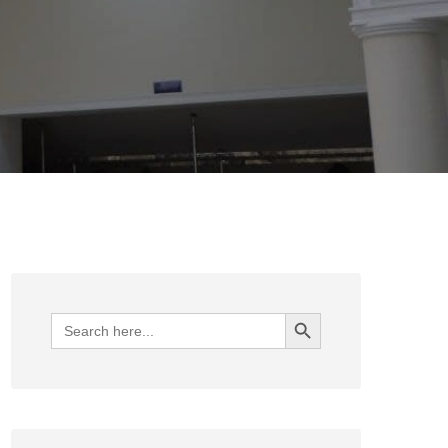
Search Button
Search
for: