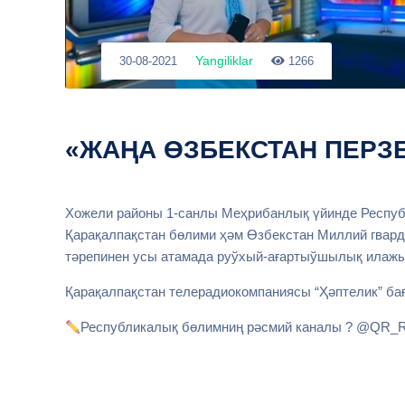
Yangiliklar
30-08-2021
1266
«ЖАҢА ƟЗБЕКСТАН ПЕРЗ
Хожели районы 1-санлы Меҳрибанлық үйинде Респу
Қарақалпақстан бɵлими ҳәм Ɵзбекстан Миллий гвар
тәрепинен усы атамада руўхый-ағартыўшылық илаж
Қарақалпақстан телерадиокомпаниясы “Ҳәптелик” б
Республикалық бөлимниң рәсмий каналы ? @QR_Ru