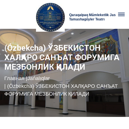
Qaraqalpaq Mámleketlik Jas
Tamashagóyler Teatrı
(Ózbekcha) ЎЗБЕКИСТОН
ХАЛҚАРО САНЪАТ ФОРУМИГА
МЕЗБОНЛИК ҚИЛАДИ
Главная
|
Jańalıqlar
| (Ózbekcha) ЎЗБЕКИСТОН ХАЛҚАРО САНЪАТ
ФОРУМИГА МЕЗБОНЛИК ҚИЛАДИ