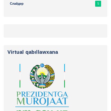
5
Слайдер
Virtual qabıllawxana