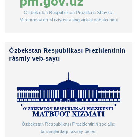
O'zbekiston Respublikasi Prezidenti Shavkat
Miromonovich Mirziyoyevning virtual qabulxonasi
Ózbekstan Respublikası Prezidentiniń
rásmiy veb-saytı
Ózbekstan Respublikası Prezidentiniń sociallıq
tarmaqlardaǵı rásmiy betleri