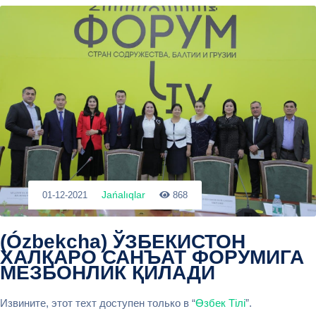
Jańalıqlar
01-12-2021
868
(Ózbekcha) ЎЗБЕКИСТОН
ХАЛҚАРО САНЪАТ ФОРУМИГА
МЕЗБОНЛИК ҚИЛАДИ
Извините, этот техт доступен только в “
Өзбек Тілі
”.