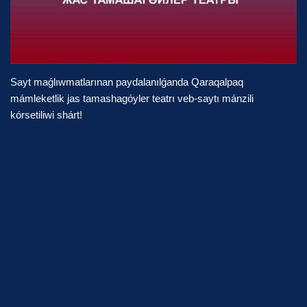
Sayt maǵlıwmatlarınan paydalanılǵanda Qaraqalpaq
mámleketlik jas tamashagóyler teatrı veb-saytı mánzili
kórsetiliwi shárt!