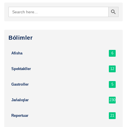
Search Button
Search
for:
Bólimler
6
Afisha
12
Spektakller
5
Gastroller
230
Jańalıqlar
21
Repertuar