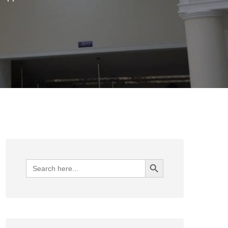
Search Button
Search
for: