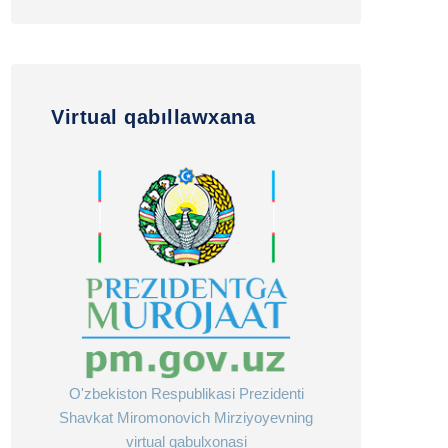
Virtual qabıllawxana
O'zbekiston Respublikasi Prezidenti
Shavkat Miromonovich Mirziyoyevning
virtual qabulxonasi