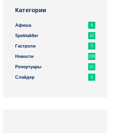
Категории
Афиша
6
Spektakller
12
Гастроли
5
Новости
230
Репертуары
21
Слайдер
5