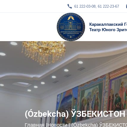
61 222-03-08, 61 222-23-67
Каракалпакский 
Театр Юного Зрит
(Ózbekcha) ЎЗБЕКИСТО
Главная
|
Новости
| (Ózbekcha) ЎЗБЕК