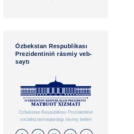
Ózbekstan Respublikası
Prezidentiniń rásmiy veb-
saytı
Ózbekstan Respublikası Prezidentiniń
sociallıq tarmaqlardaǵı rásmiy betleri