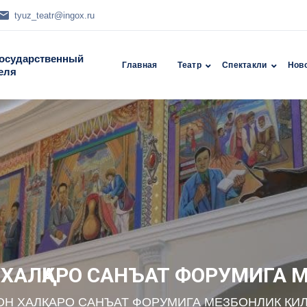
tyuz_teatr@ingox.ru
Государственный
Главная
Театр
Спектакли
Нов
еля
Н ХАЛҚАРО САНЪАТ ФОРУМИГА 
ИСТОН ХАЛҚАРО САНЪАТ ФОРУМИГА МЕЗБОНЛИК ҚИ