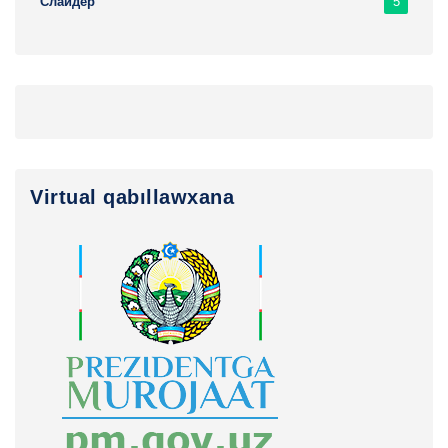
5
Слайдер
Virtual qabıllawxana