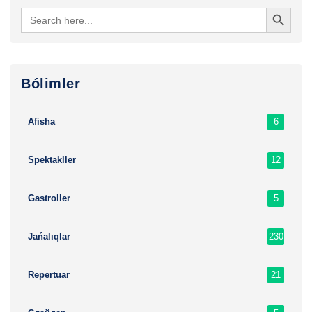
Search Button
Search
for:
Bólimler
6
Afisha
12
Spektakller
5
Gastroller
230
Jańalıqlar
21
Repertuar