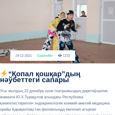
Gastroller
24-12-2021
1233
“Қопал қошқар”дың
нәўбеттеги сапары
Усы жылдың 22-декабрь күни театрымыздың дөретиўшилик
жәмәәти Ю.Х.Турақулов атындағы Республика
қәнигелестирилген эндокринология илимий-әмелий медицина
орайы Қарақалпақстан филиалында емленип атырған