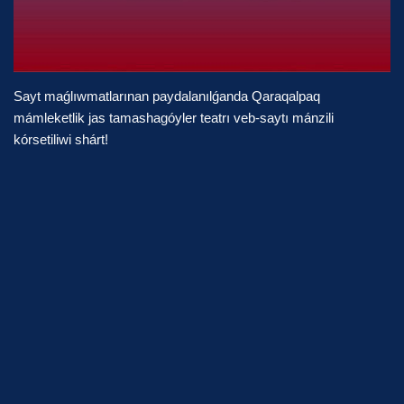
Sayt maǵlıwmatlarınan paydalanılǵanda Qaraqalpaq
mámleketlik jas tamashagóyler teatrı veb-saytı mánzili
kórsetiliwi shárt!