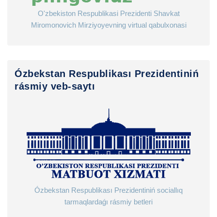
O'zbekiston Respublikasi Prezidenti Shavkat
Miromonovich Mirziyoyevning virtual qabulxonasi
Ózbekstan Respublikası Prezidentiniń
rásmiy veb-saytı
Ózbekstan Respublikası Prezidentiniń sociallıq
tarmaqlardaǵı rásmiy betleri