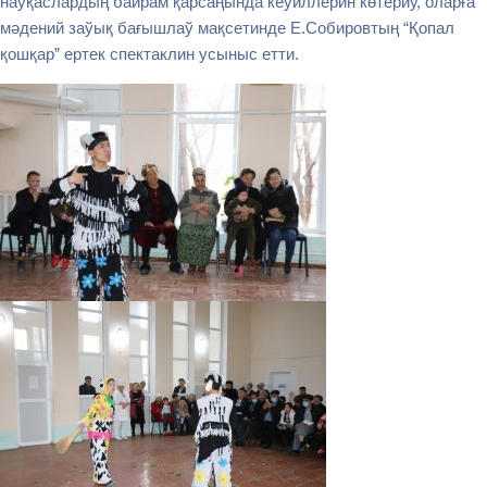
наўқаслардың байрам қарсаңында кеўиллерин көтериў, оларға
мәдений заўық бағышлаў мақсетинде Е.Собировтың “Қопал
қошқар” ертек спектаклин усыныс етти.