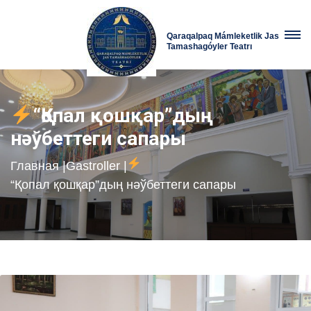
Qaraqalpaq Mámleketlik Jas
Tamashagóyler Teatrı
“Қопал қошқар”дың
нәўбеттеги сапары
Главная
|
Gastroller
|
“Қопал қошқар”дың нәўбеттеги сапары