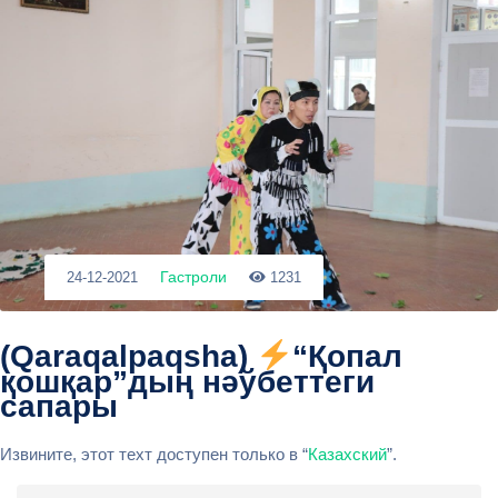
Гастроли
24-12-2021
1231
(Qaraqalpaqsha)
“Қопал
қошқар”дың нәўбеттеги
сапары
Извините, этот техт доступен только в “
Казахский
”.