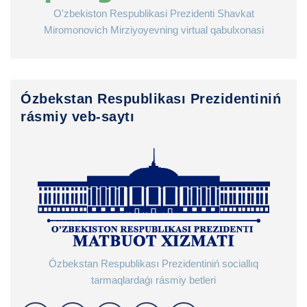
O'zbekiston Respublikasi Prezidenti Shavkat
Miromonovich Mirziyoyevning virtual qabulxonasi
Ózbekstan Respublikası Prezidentiniń
rásmiy veb-saytı
Ózbekstan Respublikası Prezidentiniń sociallıq
tarmaqlardaǵı rásmiy betleri