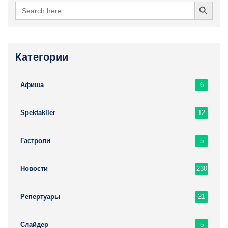
Search Button
Search
for:
Категории
6
Афиша
12
Spektakller
5
Гастроли
230
Новости
21
Репертуары
5
Слайдер