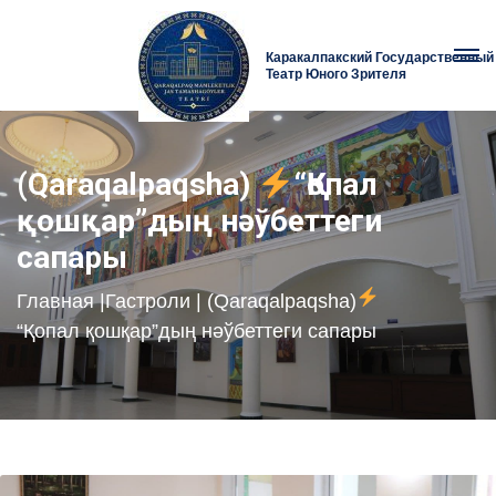
Каракалпакский Государственный
Театр Юного Зрителя
(Qaraqalpaqsha)
“Қопал
қошқар”дың нәўбеттеги
сапары
Главная
|
Гастроли
| (Qaraqalpaqsha)
“Қопал қошқар”дың нәўбеттеги сапары