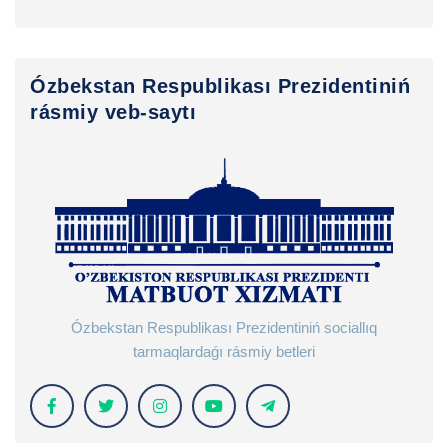
Ózbekstan Respublikası Prezidentiniń
rásmiy veb-saytı
Ózbekstan Respublikası Prezidentiniń sociallıq
tarmaqlardaǵı rásmiy betleri