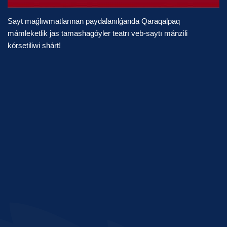
Sayt maǵlıwmatlarınan paydalanılǵanda Qaraqalpaq
mámleketlik jas tamashagóyler teatrı veb-saytı mánzili
kórsetiliwi shárt!