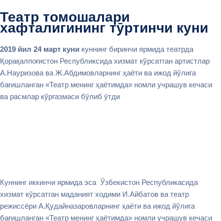
Театр томошалари
хафталигининг тӯртинчи куни
2019 йил 24 март куни
куннинг биринчи ярмида театрда
Қорақалпоғистон Республиксида хизмат кўрсатган артистлар
А.Науризова ва Ж.Абдимовларнинг ҳаёти ва ижод йўлига
бағишланган «Театр менинг ҳаётимда» номли учрашув кечаси
ва расмлар кўргазмаси бӯлиб ӯтди
Куннинг иккинчи ярмида эса Ўзбекистон Республикасида
хизмат кўрсатган маданият ходими И.Айбатов ва театр
режиссёри А.Қудайназаровларнинг ҳаёти ва ижод йўлига
бағишланган «Театр менинг ҳаётимда» номли учрашув кечаси