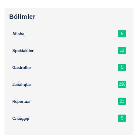
Bólimler
6
Afisha
12
Spektakller
5
Gastroller
230
Jańalıqlar
21
Repertuar
5
Слайдер