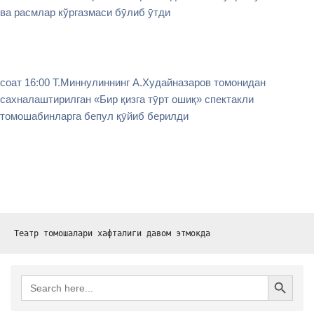
ва расмлар кўргазмаси бӯлиб ӯтди
соат 16:00 Т.Миннулиннинг А.Худайназаров томонидан
сахналаштирилган «Бир қизга тӯрт ошиқ» спектакли
томошабинларга бепул қӯйиб берилди
Театр томошалари хафталиги давом этмокда
Search Button
Search
for: