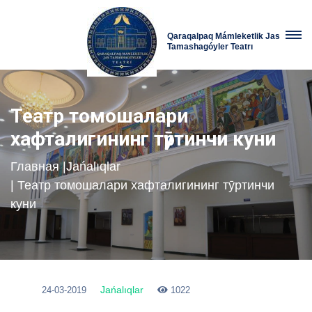
Qaraqalpaq Mámleketlik Jas
Tamashagóyler Teatrı
Театр томошалари
хафталигининг тӯртинчи куни
Главная
|
Jańalıqlar
| Театр томошалари хафталигининг тӯртинчи
куни
Jańalıqlar
24-03-2019
1022