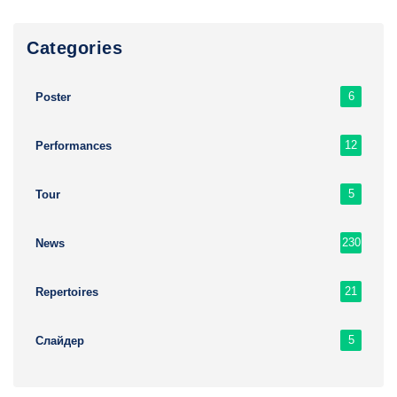
Сategories
6
Poster
12
Performances
5
Tour
230
News
21
Repertoires
5
Слайдер