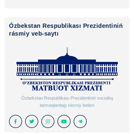
Ózbekstan Respublikası Prezidentiniń
rásmiy veb-saytı
Ózbekstan Respublikası Prezidentiniń sociallıq
tarmaqlardaǵı rásmiy betleri