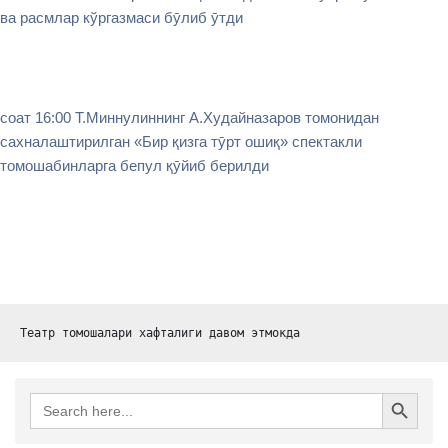
ва расмлар кўргазмаси бӯлиб ӯтди
соат 16:00 Т.Миннулиннинг А.Худайназаров томонидан
сахналаштирилган «Бир қизга тӯрт ошиқ» спектакли
томошабинларга бепул қӯйиб берилди
Театр томошалари хафталиги давом этмокда
Search Button
Search
for: