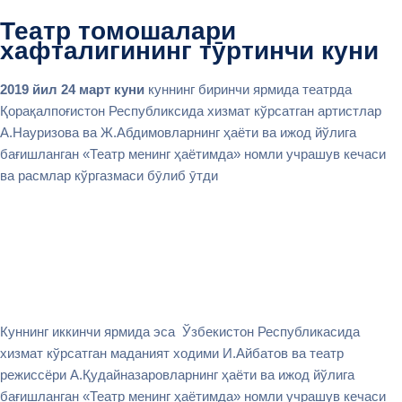
Театр томошалари
хафталигининг тӯртинчи куни
2019 йил 24 март куни
куннинг биринчи ярмида театрда
Қорақалпоғистон Республиксида хизмат кўрсатган артистлар
А.Науризова ва Ж.Абдимовларнинг ҳаёти ва ижод йўлига
бағишланган «Театр менинг ҳаётимда» номли учрашув кечаси
ва расмлар кўргазмаси бӯлиб ӯтди
Куннинг иккинчи ярмида эса Ўзбекистон Республикасида
хизмат кўрсатган маданият ходими И.Айбатов ва театр
режиссёри А.Қудайназаровларнинг ҳаёти ва ижод йўлига
бағишланган «Театр менинг ҳаётимда» номли учрашув кечаси