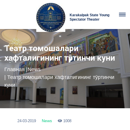
Karakalpak State Young
Spectator Theater
Театр томошалари
хафталигининг тӯртинчи куни
Главная
|
News
| Театр томошалари хафталигининг тӯртинчи
куни
News
24-03-2019
1008