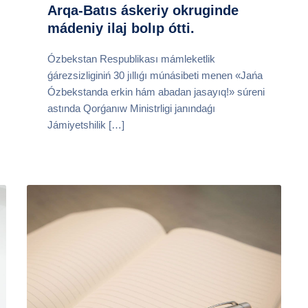
Arqa-Batıs áskeriy okruginde
mádeniy ilaj bolıp ótti.
Ózbekstan Respublikası mámleketlik
ǵárezsizliginiń 30 jıllıǵı múnásibeti menen «Jańa
Ózbekstanda erkin hám abadan jasayıq!» súreni
astında Qorǵanıw Ministrligi janındaǵı
Jámiyetshilik […]