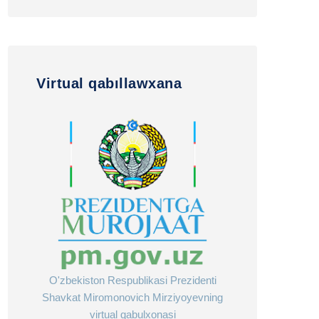
Virtual qabıllawxana
O'zbekiston Respublikasi Prezidenti
Shavkat Miromonovich Mirziyoyevning
virtual qabulxonasi