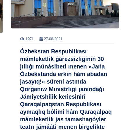
1971
27-08-2021
Ózbekstan Respublikası
mámleketlik ǵárezsizliginiń 30
jıllıǵı múnásibeti menen «Jańa
Ózbekstanda erkin hám abadan
jasayıq!» súreni astında
Qorǵanıw Ministrligi janındaǵı
Jámiyetshilik keńesiniń
Qaraqalpaqstan Respublikası
aymaqlıq bólimi hám Qaraqalpaq
mámleketlik jas tamashagóyler
teatrı jámááti menen birgelikte