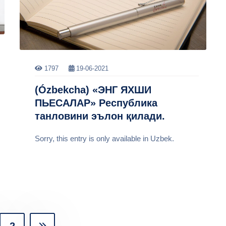
1797
19-06-2021
(Ózbekcha) «ЭНГ ЯХШИ
ПЬЕСАЛАР» Республика
танловини эълон қилади.
Sorry, this entry is only available in Uzbek.
2