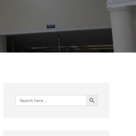
Search Button
Search
for: