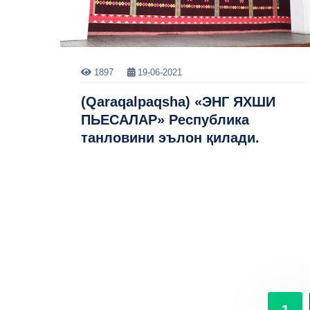
1897
19-06-2021
(Qaraqalpaqsha) «ЭНГ ЯХШИ
ПЬЕСАЛАР» Республика
танловини эълон қилади.
1