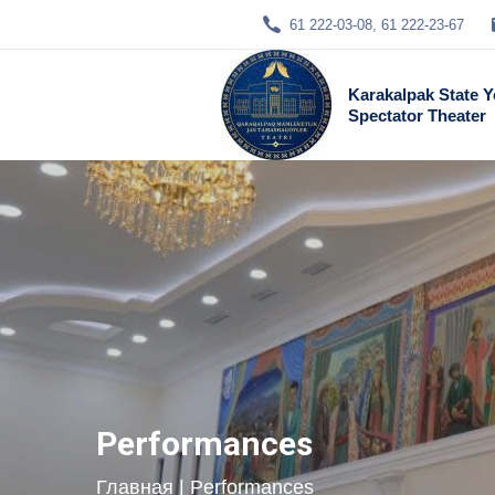
61 222-03-08, 61 222-23-67
Karakalpak State 
Spectator Theater
Performances
Главная
| Performances