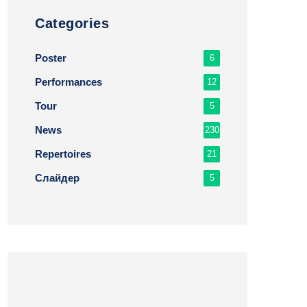
Сategories
Poster
6
Performances
12
Tour
5
News
230
Repertoires
21
Слайдер
5