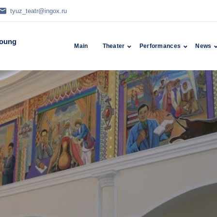
tyuz_teatr@ingox.ru
Young
Main
Theater
Performances
News