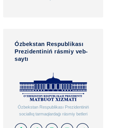
Ózbekstan Respublikası
Prezidentiniń rásmiy veb-
saytı
Ózbekstan Respublikası Prezidentiniń
sociallıq tarmaqlardaǵı rásmiy betleri