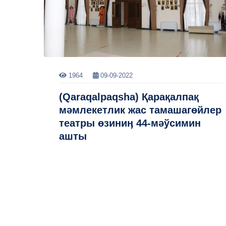
1964
09-09-2022
(Qaraqalpaqsha) Қарақалпақ
мәмлекетлик жас тамашагөйлер
театры өзиниӊ 44-мәўсимин
ашты