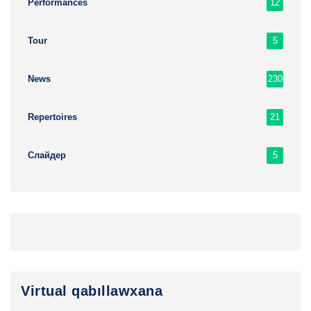
12
Performances
5
Tour
230
News
21
Repertoires
5
Слайдер
Virtual qabıllawxana