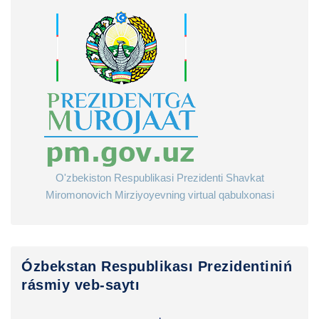
O'zbekiston Respublikasi Prezidenti Shavkat
Miromonovich Mirziyoyevning virtual qabulxonasi
Ózbekstan Respublikası Prezidentiniń
rásmiy veb-saytı