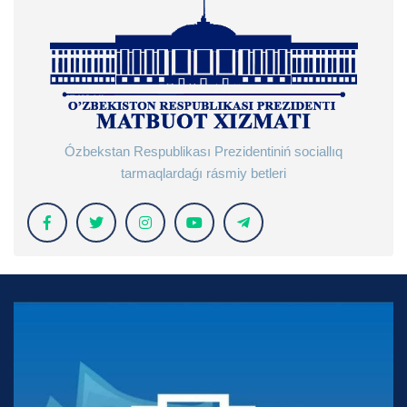
Ózbekstan Respublikası Prezidentiniń sociallıq
tarmaqlardaǵı rásmiy betleri