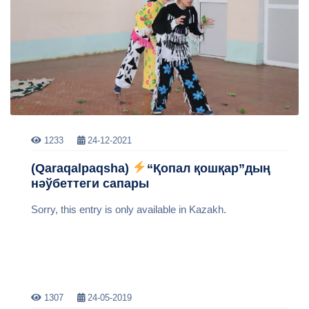
1233
24-12-2021
(Qaraqalpaqsha)
“Қопал қошқар”дың
нәўбеттеги сапары
Sorry, this entry is only available in Kazakh.
1307
24-05-2019