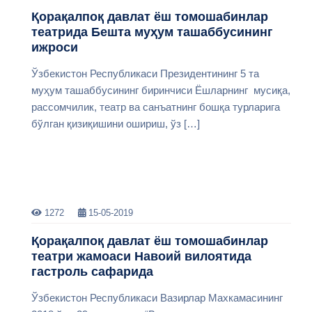
Қорақалпоқ давлат ёш томошабинлар
театрида Бешта муҳум ташаббусининг
ижроси
Ўзбекистон Республикаси Президентининг 5 та
муҳум ташаббусининг биринчиси Ёшларнинг мусиқа,
рассомчилик, театр ва санъатнинг бошқа турларига
бўлган қизиқишини ошириш, ўз […]
1272
15-05-2019
Қорақалпоқ давлат ёш томошабинлар
театри жамоаси Навоий вилоятида
гастроль сафарида
Ўзбекистон Республикаси Вазирлар Махкамасининг