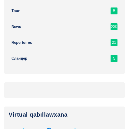
5
Tour
230
News
21
Repertoires
5
Слайдер
Virtual qabıllawxana