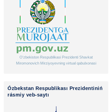
O'zbekiston Respublikasi Prezidenti Shavkat
Miromonovich Mirziyoyevning virtual qabulxonasi
Ózbekstan Respublikası Prezidentiniń
rásmiy veb-saytı