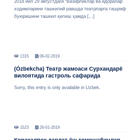
2018 йил 29 августдаги “Вазирликлар ва идоралар
ходимларини ташкилий равшда театрларга ташриф
буюришини ташкил қилиш ҳамда […]
1315
06-02-2019
(Ózbekcha) Театр жамоаси Сурхандарё
вилоятида гастроль сафарида
Sorry, this entry is only available in Uzbek.
1523
26-01-2019
Қорақалпоқ давлат ёш томошабинлар