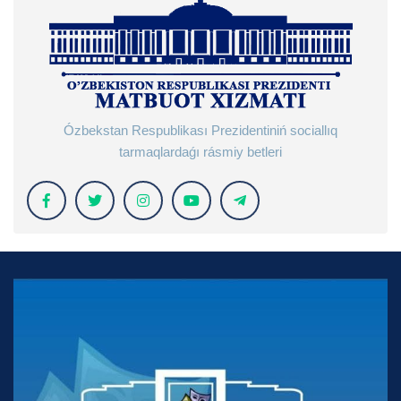
Ózbekstan Respublikası Prezidentiniń sociallıq
tarmaqlardaǵı rásmiy betleri