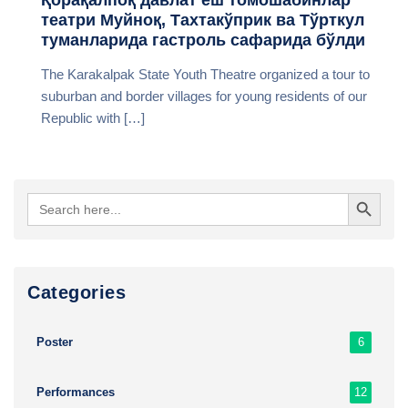
театри Муйноқ, Тахтакўприк ва Тўрткул
туманларида гастроль сафарида бўлди
The Karakalpak State Youth Theatre organized a tour to
suburban and border villages for young residents of our
Republic with […]
Search Button
Search
for:
Сategories
6
Poster
12
Performances