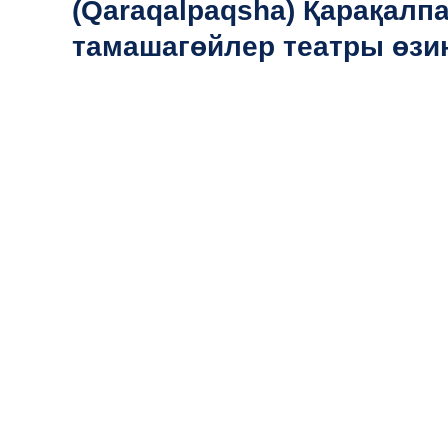
(Qaraqalpaqsha) Қарақалп
тамашагөйлер театры өзи