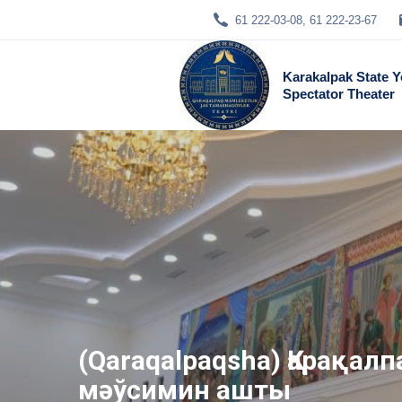
61 222-03-08, 61 222-23-67
Karakalpak State 
Spectator Theater
(Qaraqalpaqsha) Қарақа
мәўсимин ашты