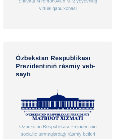
Shavkat Miromonovich Mirziyoyevning
virtual qabulxonasi
Ózbekstan Respublikası
Prezidentiniń rásmiy veb-
saytı
Ózbekstan Respublikası Prezidentiniń
sociallıq tarmaqlardaǵı rásmiy betleri