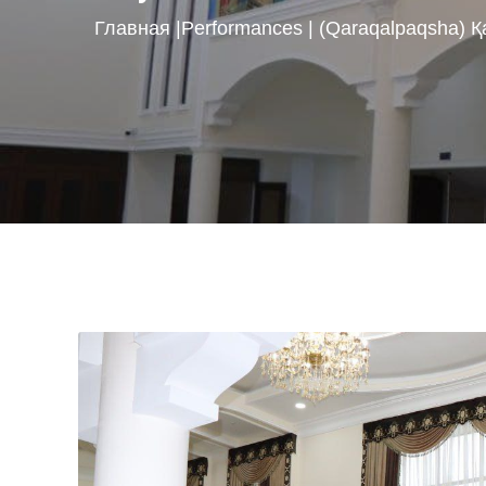
Главная
|
Performances
| (Qaraqalpaqsha)