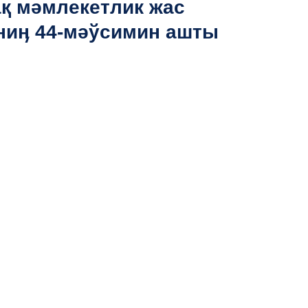
ақ мәмлекетлик жас
ниӊ 44-мәўсимин ашты