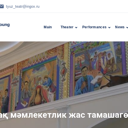
tyuz_teatr@ingox.ru
Young
Main
Theater
Performances
News
лпақ мәмлекетлик жас тамашагө