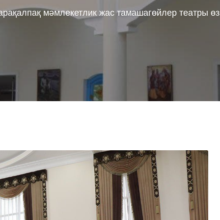
 Қарақалпақ мәмлекетлик жас тамашагөйлер театры ө