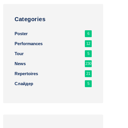
Сategories
Poster
6
Performances
12
Tour
5
News
230
Repertoires
21
Слайдер
5