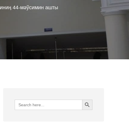
зиниӊ 44-мәўсимин ашты
Search Button
Search
for: