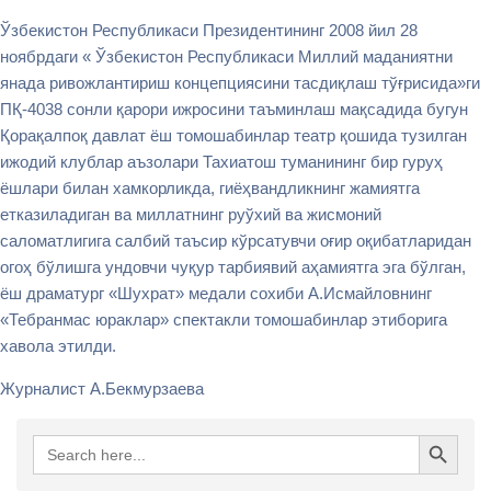
Ўзбекистон Республикаси Президентининг 2008 йил 28
ноябрдаги « Ўзбекистон Республикаси Миллий маданиятни
янада ривожлантириш концепциясини тасдиқлаш тўғрисида»ги
ПҚ-4038 сонли қарори ижросини таъминлаш мақсадида бугун
Қорақалпоқ давлат ёш томошабинлар театр қошида тузилган
ижодий клублар аъзолари Тахиатош туманининг бир гуруҳ
ёшлари билан хамкорликда, гиёҳвандликнинг жамиятга
етказиладиган ва миллатнинг руўхий ва жисмоний
саломатлигига салбий таъсир кўрсатувчи оғир оқибатларидан
огоҳ бўлишга ундовчи чуқур тарбиявий аҳамиятга эга бўлган,
ёш драматург «Шухрат» медали сохиби А.Исмайловнинг
«Тебранмас юраклар» спектакли томошабинлар этиборига
хавола этилди.
Журналист А.Бекмурзаева
Search Button
Search
for: