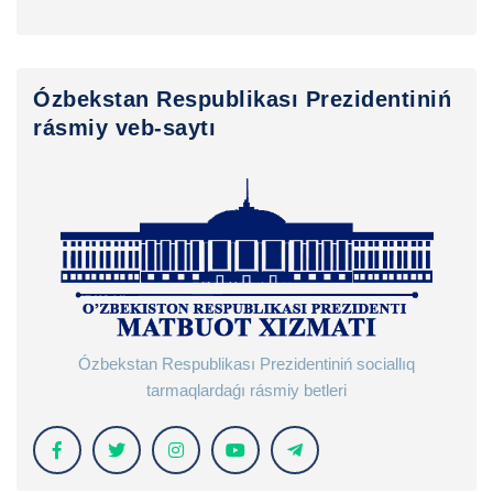
Ózbekstan Respublikası Prezidentiniń
rásmiy veb-saytı
Ózbekstan Respublikası Prezidentiniń sociallıq
tarmaqlardaǵı rásmiy betleri