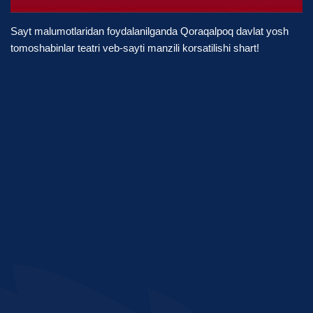
Sayt malumotlaridan foydalanilganda Qoraqalpoq davlat yosh
tomoshabinlar teatri veb-sayti manzili korsatilishi shart!