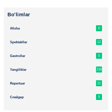
Bo'limlar
6
Afisha
12
Spektakllar
5
Gastrollar
230
Yangiliklar
21
Repertuar
5
Слайдер