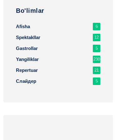
Bo'limlar
Afisha
6
Spektakllar
12
Gastrollar
5
Yangiliklar
230
Repertuar
21
Слайдер
5