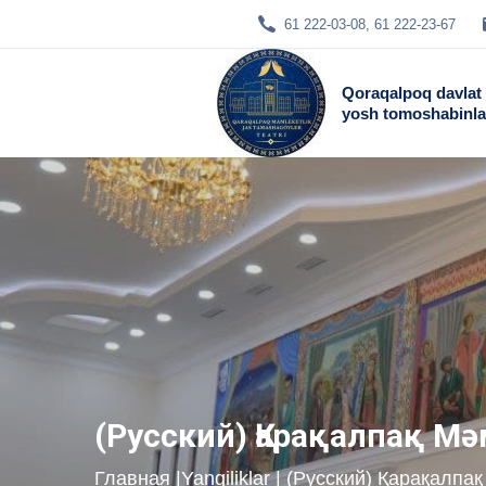
61 222-03-08, 61 222-23-67
Qoraqalpoq davlat
yosh tomoshabinlar
(Русский) Қарақалпақ М
Главная
|
Yangiliklar
| (Русский) Қарақалп