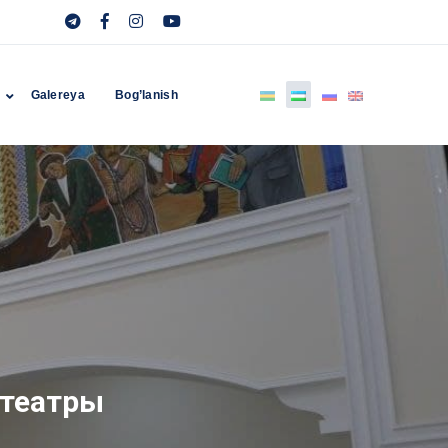
r
Galereya
Bog’lanish
 театры