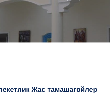
млекетлик Жас тамашагөйлер