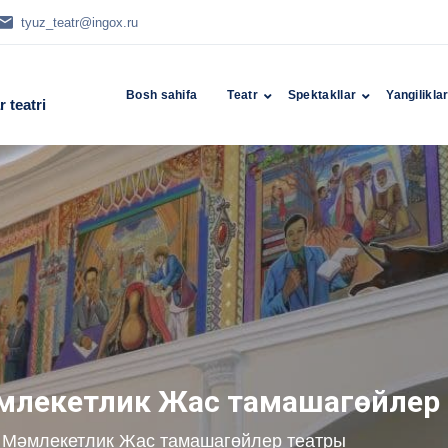
tyuz_teatr@ingox.ru
Bosh sahifa
Teatr
Spektakllar
Yangilikla
 teatri
әмлекетлик Жас тамашагөйлер
ақ Мәмлекетлик Жас тамашагөйлер театры