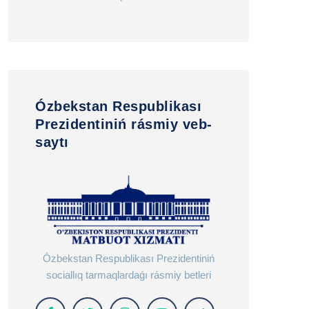
Ózbekstan Respublikası
Prezidentiniń rásmiy veb-
saytı
Ózbekstan Respublikası Prezidentiniń
sociallıq tarmaqlardaǵı rásmiy betleri