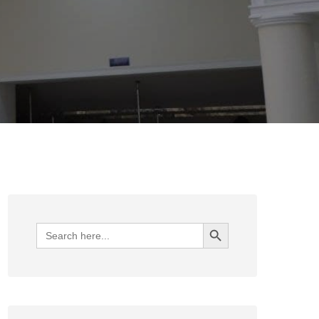
Search Button
Search
for: