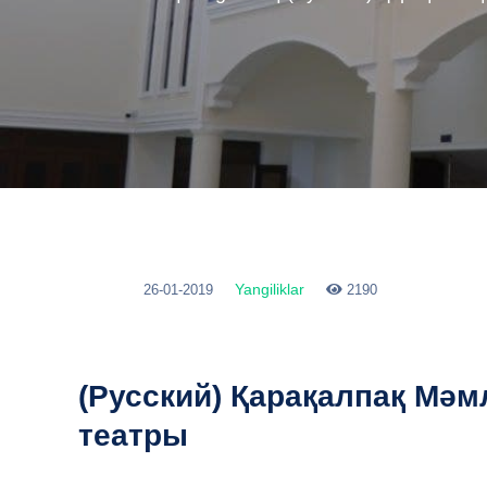
Yangiliklar
26-01-2019
2190
(Русский) Қарақалпақ Мә
театры