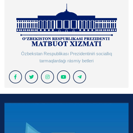
Ózbekstan Respublikası Prezidentiniń sociallıq
tarmaqlardaǵı rásmiy betleri