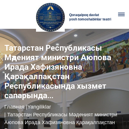
Qoraqalpoq davlat
yosh tomoshabinlar teatri
Татарстан Республикасы
Мәденият министри Аюпова
Ирада Хафизяновна
Қарақалпақстан
Республикасында хызмет
сапарында…
Главная
|
Yangiliklar
| Татарстан Республикасы Мәденият министри
Аюпова Ирада Хафизяновна Қарақалпақстан