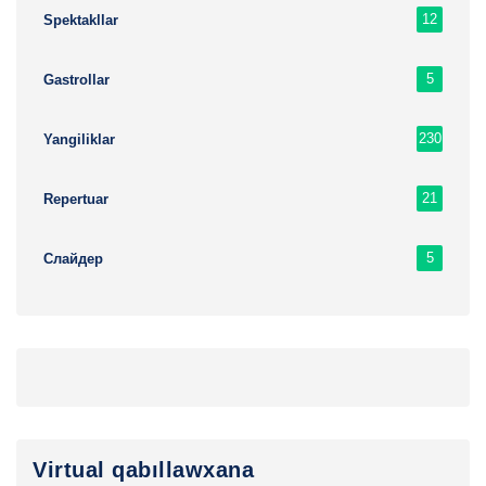
12
Spektakllar
5
Gastrollar
230
Yangiliklar
21
Repertuar
5
Слайдер
Virtual qabıllawxana