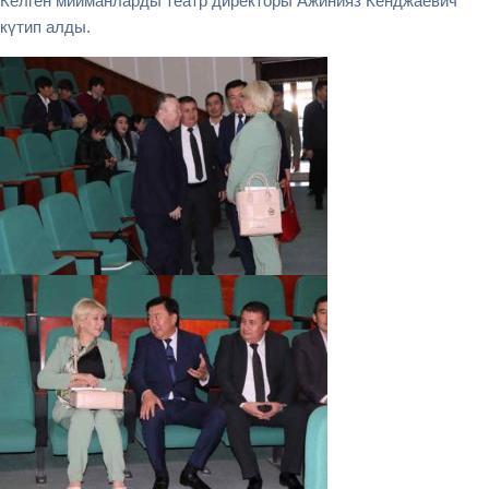
Келген мийманларды театр директоры Ажинияз Кенджаевич
күтип алды.