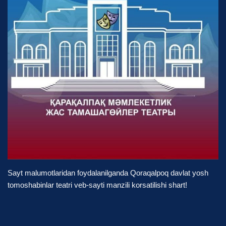
Sayt malumotlaridan foydalanilganda Qoraqalpoq davlat yosh
tomoshabinlar teatri veb-sayti manzili korsatilishi shart!