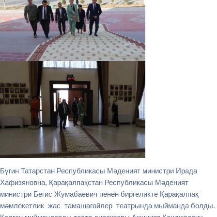
Бүгин Татарстан Республикасы Мәденият министри Ирада
Хафизяновна, Қарақалпақстан Республикасы Мәденият
министри Бегис Жумабаевич пенен биргеликте Қарақалпақ
мәмлекетлик жас тамашагөйлер театрында мыйманда болды.