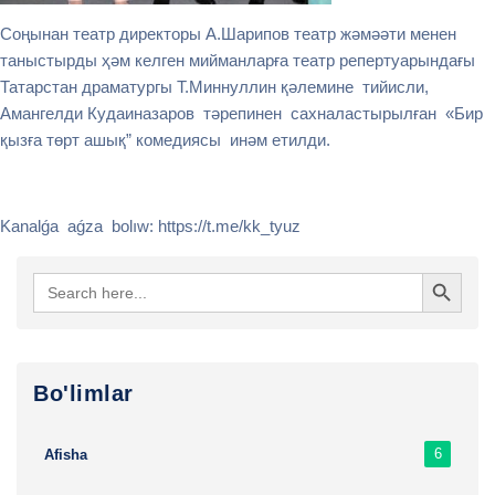
Соңынан театр директоры А.Шарипов театр жәмәәти менен
таныстырды ҳәм келген мийманларға театр репертуарындағы
Татарстан драматургы Т.Миннуллин қәлемине тийисли,
Амангелди Кудаиназаров тәрепинен сахналастырылған «Бир
қызға төрт ашық” комедиясы инәм етилди.
Kanalǵa aǵza bolıw: https://t.me/kk_tyuz
Search Button
Search
for:
Bo'limlar
6
Afisha