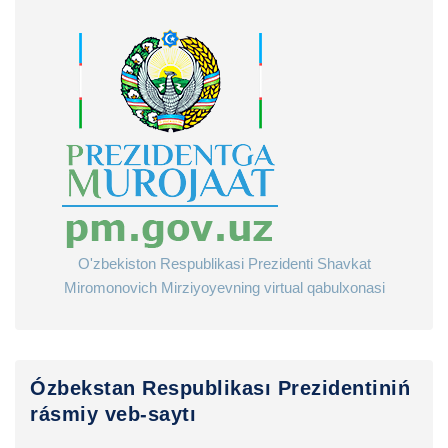
O'zbekiston Respublikasi Prezidenti Shavkat
Miromonovich Mirziyoyevning virtual qabulxonasi
Ózbekstan Respublikası Prezidentiniń
rásmiy veb-saytı