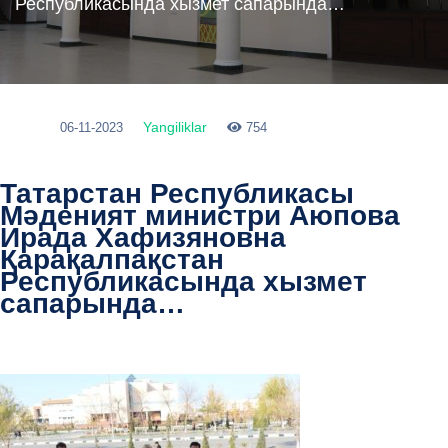
Республикасында хызмет сапарында…
Yangiliklar
06-11-2023
754
Татарстан Республикасы
Мәденият министри Аюпова
Ирада Хафизяновна
Қарақалпақстан
Республикасында хызмет
сапарында…