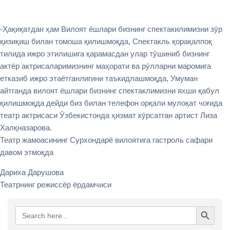
-Ҳақиқатдан ҳам Вилоят ёшлари бизнинг спектакилимизни зӯр
қизиқиш билан томоша қилишмоқда, Спектакль қорақалпоқ
тилида ижро этилишига қарамасдан улар тӯшиниб бизнинг
актёр актрисаларимизнинг маҳорати ва рӯлларни маромига
етказиб ижро этаётганлигини таъкидлашмоқда, Умуман
айтганда вилоят ёшлари бизнинг спектаклимизни яхши қабул
қилишмоқда дейди биз билан телефон орқали мулоқат чоғида
театр актрисаси Ӯзбекистонда ҳизмат кӯрсатган артист Лиза
Халқназарова.
Театр жамоасининг Сурхондарё вилоятига гастроль сафари
давом этмоқда
Дариха Дарушова
Театрнинг режиссёр ёрдамчиси
Search Button
Search
for: