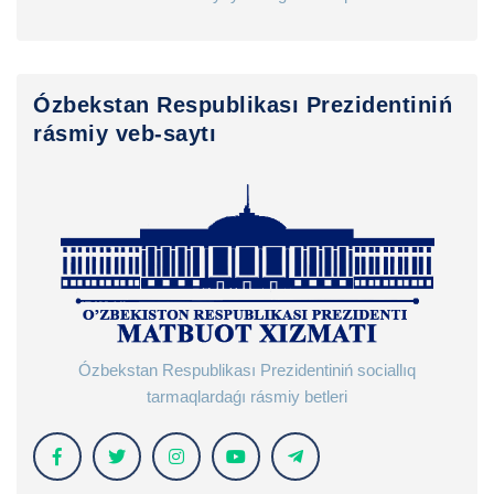
Ózbekstan Respublikası Prezidentiniń
rásmiy veb-saytı
Ózbekstan Respublikası Prezidentiniń sociallıq
tarmaqlardaǵı rásmiy betleri