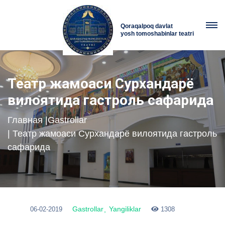
Qoraqalpoq davlat
yosh tomoshabinlar teatri
Театр жамоаси Сурхандарё
вилоятида гастроль сафарида
Главная
|
Gastrollar
| Театр жамоаси Сурхандарё вилоятида гастроль
сафарида
Gastrollar
Yangiliklar
06-02-2019
1308