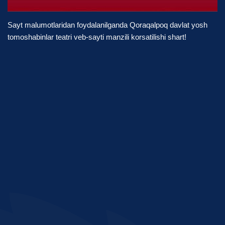
Sayt malumotlaridan foydalanilganda Qoraqalpoq davlat yosh
tomoshabinlar teatri veb-sayti manzili korsatilishi shart!