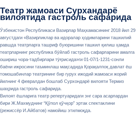
Театр жамоаси Сурхандарё
вилоятида гастроль сафарида
Ӯзбекистон Республикаси Вазирлар Маҳкамасининг 2018 йил 29
августдаги «Вазирликлар ва идоралар ҳодимларини ташкилий
равшда театрларга ташриф буюришини ташкил қилиш ҳамда
театрларнинг республика бӯйлаб гастроль сафарларини амалга
ошириш чора-тадбирлари тӯғрисида»ги 01-07/1-1231-сонли
баёни ижросини таъминлаш мақсадида Қорақалпоқ давлат ёш
томошабинлар театрининг бир гурух ижодий жамоаси жорий
йилнинг 4 февралдан бошлаб Сурхондарё вилояти Термиз
шаҳрида гастроль сафарида.
Вилоят ёшларига театр репертуаридаги энг сара асарлардан
бири Ж.Махмуднинг “Қўпол қўчқор” эртак спектаклини
(режиссёр И.Айбатов) намойиш этилмоқда.