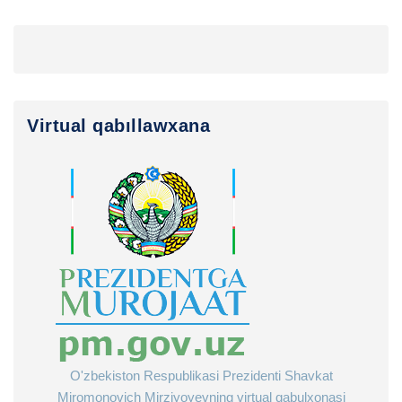
Virtual qabıllawxana
O'zbekiston Respublikasi Prezidenti Shavkat
Miromonovich Mirziyoyevning virtual qabulxonasi