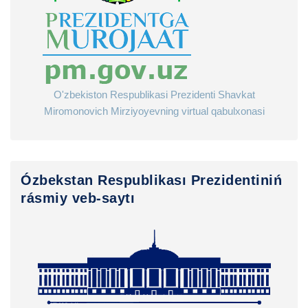
O'zbekiston Respublikasi Prezidenti Shavkat
Miromonovich Mirziyoyevning virtual qabulxonasi
Ózbekstan Respublikası Prezidentiniń
rásmiy veb-saytı