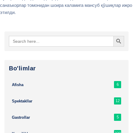
санаъкорлар томонидан шоира каламига мансуб қўшиқлар ижро
этилди.
Search Button
Search
for:
Bo'limlar
6
Afisha
12
Spektakllar
5
Gastrollar