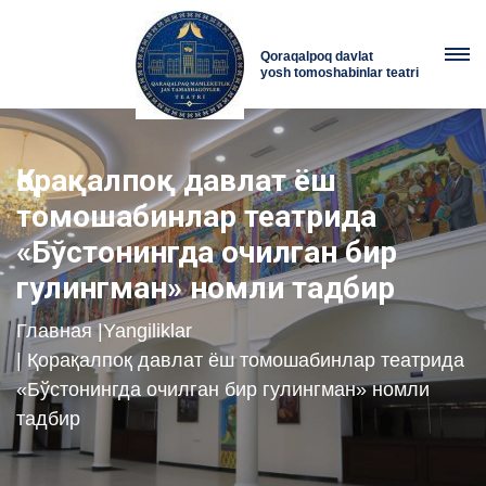
Qoraqalpoq davlat
yosh tomoshabinlar teatri
Қорақалпоқ давлат ёш
томошабинлар театрида
«Бўстонингда очилган бир
гулингман» номли тадбир
Главная
|
Yangiliklar
| Қорақалпоқ давлат ёш томошабинлар театрида
«Бўстонингда очилган бир гулингман» номли
тадбир