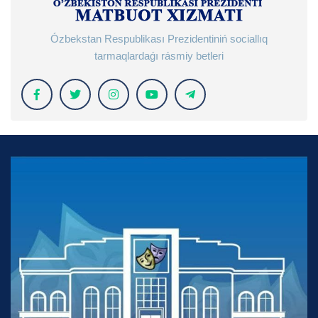
Ózbekstan Respublikası Prezidentiniń sociallıq
tarmaqlardaǵı rásmiy betleri