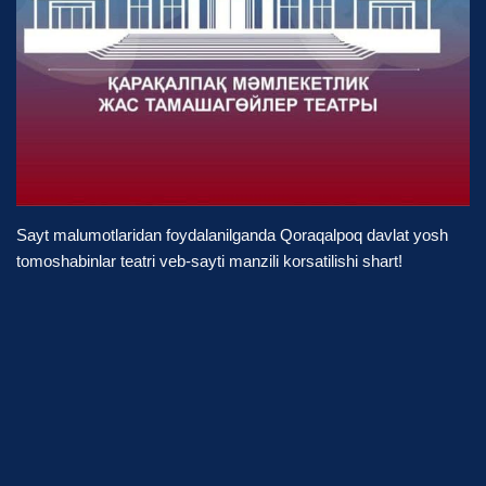
Sayt malumotlaridan foydalanilganda Qoraqalpoq davlat yosh
tomoshabinlar teatri veb-sayti manzili korsatilishi shart!