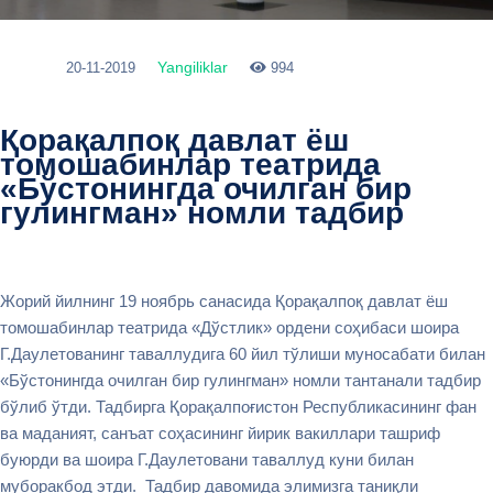
Yangiliklar
20-11-2019
994
Қорақалпоқ давлат ёш
томошабинлар театрида
«Бўстонингда очилган бир
гулингман» номли тадбир
Жорий йилнинг 19 ноябрь санасида Қорақалпоқ давлат ёш
томошабинлар театрида «Дўстлик» ордени соҳибаси шоира
Г.Даулетованинг таваллудига 60 йил тўлиши муносабати билан
«Бўстонингда очилган бир гулингман» номли тантанали тадбир
бўлиб ўтди. Тадбирга Қорақалпоғистон Республикасининг фан
ва маданият, санъат соҳасининг йирик вакиллари ташриф
буюрди ва шоира Г.Даулетовани таваллуд куни билан
муборакбод этди. Тадбир давомида элимизга таниқли