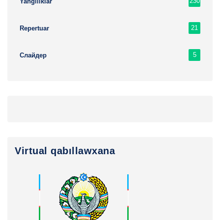
230
Yangiliklar
21
Repertuar
5
Слайдер
Virtual qabıllawxana