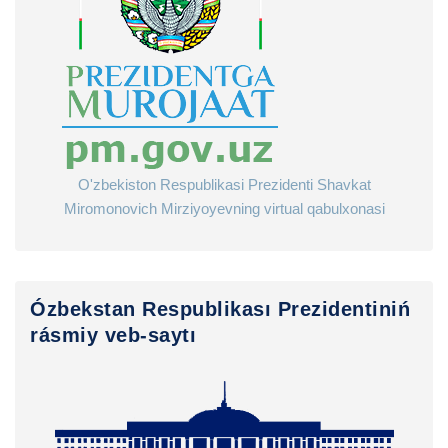
O'zbekiston Respublikasi Prezidenti Shavkat
Miromonovich Mirziyoyevning virtual qabulxonasi
Ózbekstan Respublikası Prezidentiniń
rásmiy veb-saytı