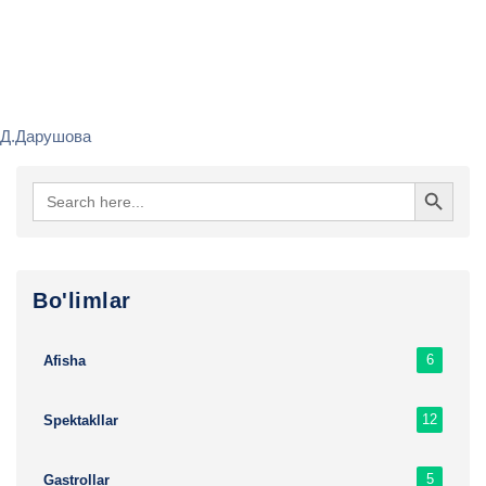
Д.Дарушова
Search Button
Search
for:
Bo'limlar
6
Afisha
12
Spektakllar
5
Gastrollar