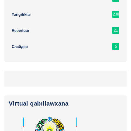
230
Yangiliklar
21
Repertuar
5
Слайдер
Virtual qabıllawxana