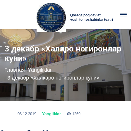
Qoraqalpoq davlat
yosh tomoshabinlar teatri
3 декабр «Халқаро ногиронлар
куни»
Главная
|
Yangiliklar
| 3 декабр «Халқаро ногиронлар куни»
Yangiliklar
03-12-2019
1269