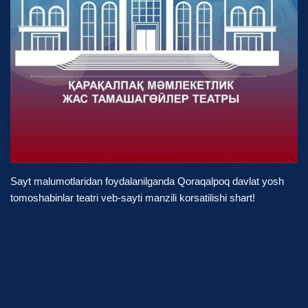
Sayt malumotlaridan foydalanilganda Qoraqalpoq davlat yosh
tomoshabinlar teatri veb-sayti manzili korsatilishi shart!