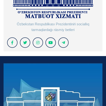
Ózbekstan Respublikası Prezidentiniń sociallıq
tarmaqlardaǵı rásmiy betleri