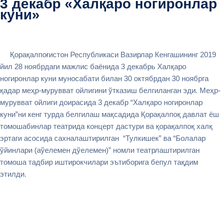
3 декабр «Халқаро ногиронлар
куни»
Қорақалпоғистон Республикаси Вазирлар Кенгашининг 2019
йил 28 ноябрдаги мажлис баёнида 3 декабрь Халқаро
ногиронлар куни муносабати билан 30 октябрдан 30 ноябрга
қадар меҳр-мурувват ойлигини ўтказиш белгиланган эди. Меҳр-
мурувват ойлиги доирасида 3 декабр “Халқаро ногиронлар
куни”ни кенг турда белгилаш мақсадида Қорақалпоқ давлат ёш
томошабинлар театрида концерт дастури ва қорақалпоқ халқ
эртаги асосида сахналаштирилган “Тулкишек” ва “Болалар
ўйинлари (аўелемен дўелемен)” номли театрлаштирилган
томоша тадбир иштирокчилари эътиборига бепул тақдим
этилди.