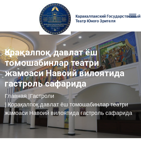
Каракалпакский Государственный
Театр Юного Зрителя
Қорақалпоқ давлат ёш
томошабинлар театри
жамоаси Навоий вилоятида
гастроль сафарида
Главная
|
Гастроли
| Қорақалпоқ давлат ёш томошабинлар театри
жамоаси Навоий вилоятида гастроль сафарида