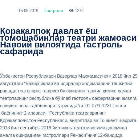
Гастроли
15-05-2019
1272
Қорақалпоқ давлат ёш
томошабинлар театри жамоаси
Навоий вилоятида гастроль
сафарида
Ўзбекистон Республикаси Вазирлар Махкамасининг 2018 йил 29
августдаги “Вазирликлар ва идоралар ходимларини ташкилий
равшда театрларга ташриф буюришини ташкил қилиш ҳамда
театрларнинг республика бўйлаб гастроль сафарларини амалга
ошириш чора-тадбирлари тўғрисида”ги 01-07/1-1231-сонли
баёнининг 2 иловаси, “Республика театрларининг
Қорақалпоғистон Республикаси, вилоятлар ва Тошкент шаҳрига
2018 йил сентябрь-2019 йил июнь театр мавсуми давомида
амалга оширадиган гастроллари Режаси”нинг 12-бандида