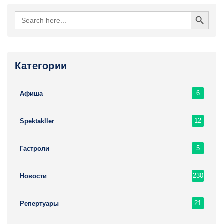
Search Button
Search
for:
Категории
6
Афиша
12
Spektakller
5
Гастроли
230
Новости
21
Репертуары