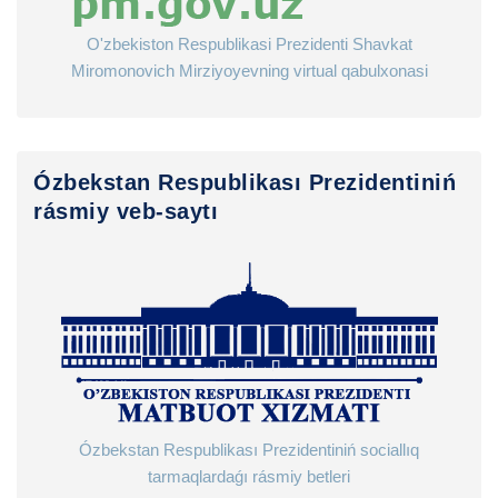
O'zbekiston Respublikasi Prezidenti Shavkat
Miromonovich Mirziyoyevning virtual qabulxonasi
Ózbekstan Respublikası Prezidentiniń
rásmiy veb-saytı
Ózbekstan Respublikası Prezidentiniń sociallıq
tarmaqlardaǵı rásmiy betleri