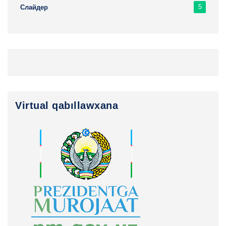
5
Слайдер
Virtual qabıllawxana