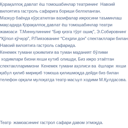
Қорақалпоқ давлат ёш томошабинлар театрининг Навоий
вилоятига гастроль сафарига бориши белгиланган.
Мазкур баёнда кўрсатилган вазифалар ижросини таъминлаш
мақсадида Қорақалпоқ давлат ёш томошабинлар театри
жамоаси Т.Миннулиннинг “Бир қизга тўрт ошиқ”, Э.Собировнинг
“Қўпол қўчқор”, Р.Пиязованинг “Сеҳрли дон” спектакллари билан
Навоий вилоятига гастроль сафарида.
Кенемек тумани ҳокимлиги ва туман маданият бўлими
ходимлари бизни яхши кутиб олишди, Биз ижро этаётган
спектаклларимизни Кенемек тумани аҳолиси ва ёшлари яхши
қабул қилиб мириқиб томоша қилишмоқда дейди биз билан
телефон орқали мулоқатда театр масъул ходими М.Қулдасова.
Театр жамоасининг гастрол сафари давом этмоқда.