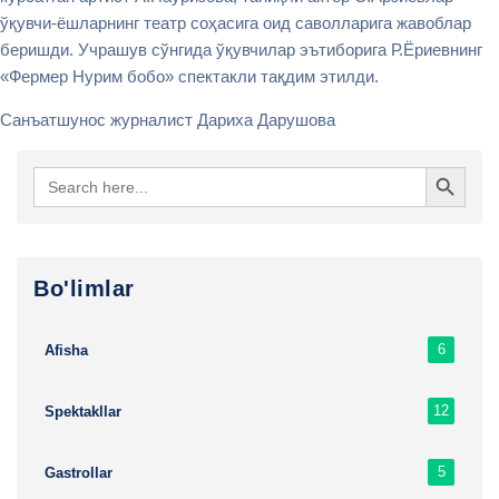
ўқувчи-ёшларнинг театр соҳасига оид саволларига жавоблар
беришди. Учрашув сўнгида ўқувчилар эътиборига Р.Ёриевнинг
«Фермер Нурим бобо» спектакли тақдим этилди.
Санъатшунос журналист Дариха Дарушова
Search Button
Search
for:
Bo'limlar
6
Afisha
12
Spektakllar
5
Gastrollar