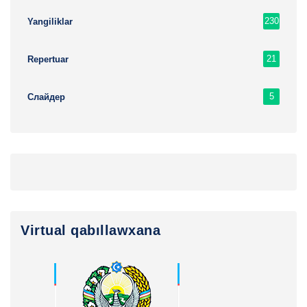
230
Yangiliklar
21
Repertuar
5
Слайдер
Virtual qabıllawxana