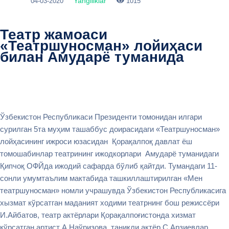
Yangiliklar
04-03-2020
1015
Театр жамоаси
«Театршуносман» лойиҳаси
билан Амударё туманида
Ўзбекистон Республикаси Президенти томонидан илгари
сурилган 5та муҳим ташаббус доирасидаги «Театршуносман»
лойҳасининг ижроси юзасидан Қорақалпоқ давлат ёш
томошабинлар театрининг ижодкорлари Амударё туманидаги
Қипчоқ ОФЙда ижодий сафарда бўлиб қайтди. Тумандаги 11-
сонли умумтаълим мактабида ташкиллаштирилган «Мен
театршуносман» номли учрашувда Ўзбекистон Республикасига
хызмат кўрсатган маданият ходими театрнинг бош режиссёри
И.Айбатов, театр актёрлари Қорақалпоғистонда хизмат
кўрсатган артист А.Наўризова, таниқли актёр С.Арзиевлар