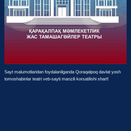
Sayt malumotlaridan foydalanilganda Qoraqalpoq davlat yosh
tomoshabinlar teatri veb-sayti manzili korsatilishi shart!