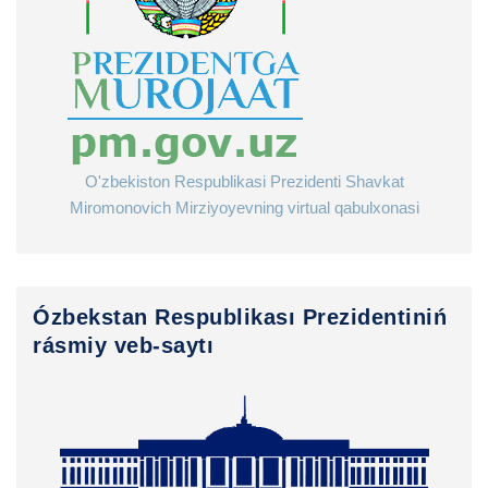
O'zbekiston Respublikasi Prezidenti Shavkat
Miromonovich Mirziyoyevning virtual qabulxonasi
Ózbekstan Respublikası Prezidentiniń
rásmiy veb-saytı