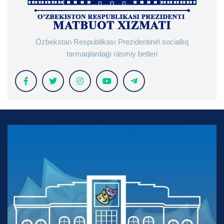
Ózbekstan Respublikası Prezidentiniń sociallıq
tarmaqlardaǵı rásmiy betleri