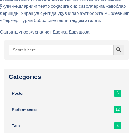
ўқувчи-ёшларнинг театр соҳасига оид саволларига жавоблар
беришди. Учрашув сўнгида ўқувчилар эътиборига Р.Ёриевнинг
«Фермер Нурим бобо» спектакли тақдим этилди.
Санъатшунос журналист Дариха Дарушова
Search Button
Search
for:
Сategories
6
Poster
12
Performances
5
Tour