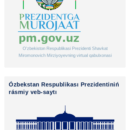
O'zbekiston Respublikasi Prezidenti Shavkat
Miromonovich Mirziyoyevning virtual qabulxonasi
Ózbekstan Respublikası Prezidentiniń
rásmiy veb-saytı