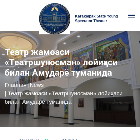
Karakalpak State Young
Spectator Theater
Театр жамоаси
«Театршуносман» лойиҳаси
билан Амударё туманида
Главная
|
News
| Театр жамоаси «Театршуносман» лойиҳаси
билан Амударё туманида