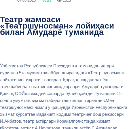
News
04-03-2020
1013
Театр жамоаси
«Театршуносман» лойиҳаси
билан Амударё туманида
Ўзбекистон Республикаси Президенти томонидан илгари
сурилган 5та муҳим ташаббус доирасидаги «Театршуносман»
лойҳасининг ижроси юзасидан Қорақалпоқ давлат ёш
томошабинлар театрининг ижодкорлари Амударё туманидаги
Қипчоқ ОФЙда ижодий сафарда бўлиб қайтди. Тумандаги 11-
сонли умумтаълим мактабида ташкиллаштирилган «Мен
театршуносман» номли учрашувда Ўзбекистон Республикасига
хызмат кўрсатган маданият ходими театрнинг бош режиссёри
И.Айбатов, театр актёрлари Қорақалпоғистонда хизмат
кўрсатган артист А.Наўризова, таниқли актёр С.Арзиевлар