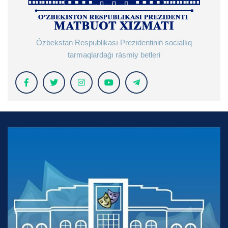
Ózbekstan Respublikası Prezidentiniń sociallıq
tarmaqlardaǵı rásmiy betleri