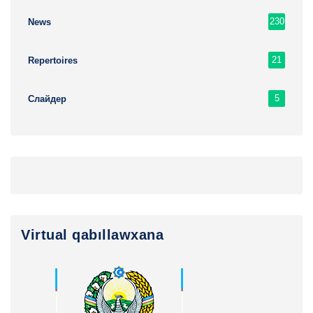
230
News
21
Repertoires
5
Слайдер
Virtual qabıllawxana