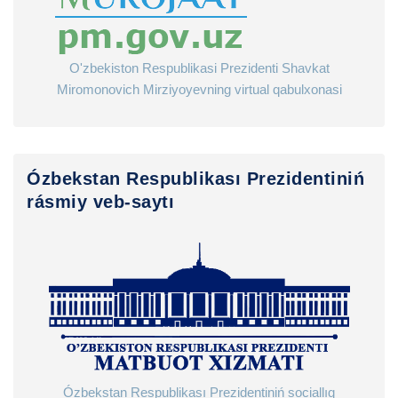
O'zbekiston Respublikasi Prezidenti Shavkat
Miromonovich Mirziyoyevning virtual qabulxonasi
Ózbekstan Respublikası Prezidentiniń
rásmiy veb-saytı
Ózbekstan Respublikası Prezidentiniń sociallıq