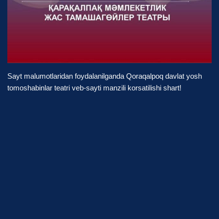
Sayt malumotlaridan foydalanilganda Qoraqalpoq davlat yosh
tomoshabinlar teatri veb-sayti manzili korsatilishi shart!