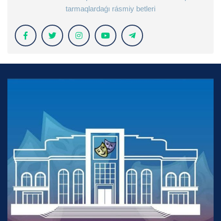
tarmaqlardaǵı rásmiy betleri