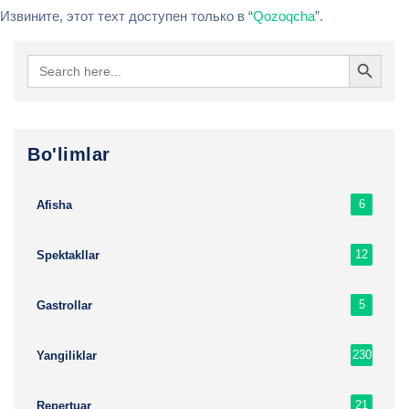
Извините, этот техт доступен только в “
Qozoqcha
”.
Search Button
Search
for:
Bo'limlar
6
Afisha
12
Spektakllar
5
Gastrollar
230
Yangiliklar
21
Repertuar