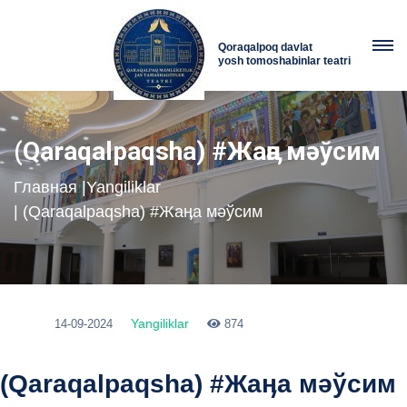
Qoraqalpoq davlat
yosh tomoshabinlar teatri
(Qaraqalpaqsha) #Жаӊа мәўсим
Главная
|
Yangiliklar
| (Qaraqalpaqsha) #Жаӊа мәўсим
Yangiliklar
14-09-2024
874
(Qaraqalpaqsha) #Жаӊа мәўсим