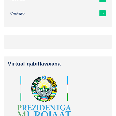
5
Слайдер
Virtual qabıllawxana