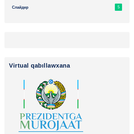
5
Слайдер
Virtual qabıllawxana