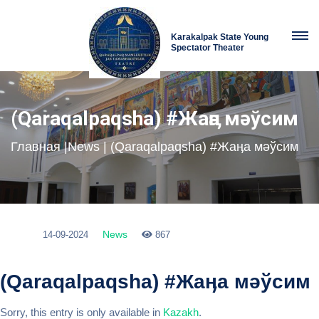
Karakalpak State Young
Spectator Theater
(Qaraqalpaqsha) #Жаӊа мәўсим
Главная
|
News
| (Qaraqalpaqsha) #Жаӊа мәўсим
News
14-09-2024
867
(Qaraqalpaqsha) #Жаӊа мәўсим
Sorry, this entry is only available in
Kazakh
.