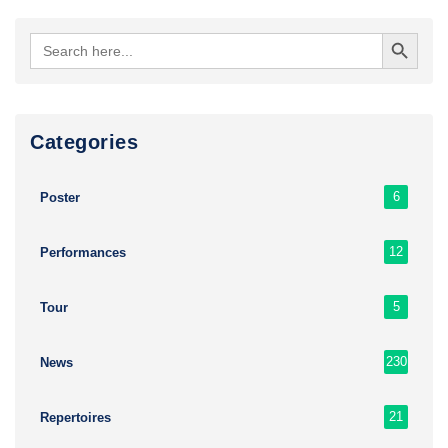
Search Button
Search
for:
Сategories
6
Poster
12
Performances
5
Tour
230
News
21
Repertoires