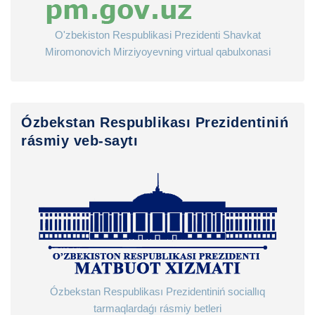
O'zbekiston Respublikasi Prezidenti Shavkat
Miromonovich Mirziyoyevning virtual qabulxonasi
Ózbekstan Respublikası Prezidentiniń
rásmiy veb-saytı
Ózbekstan Respublikası Prezidentiniń sociallıq
tarmaqlardaǵı rásmiy betleri