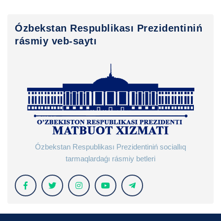
Ózbekstan Respublikası Prezidentiniń
rásmiy veb-saytı
Ózbekstan Respublikası Prezidentiniń sociallıq
tarmaqlardaǵı rásmiy betleri