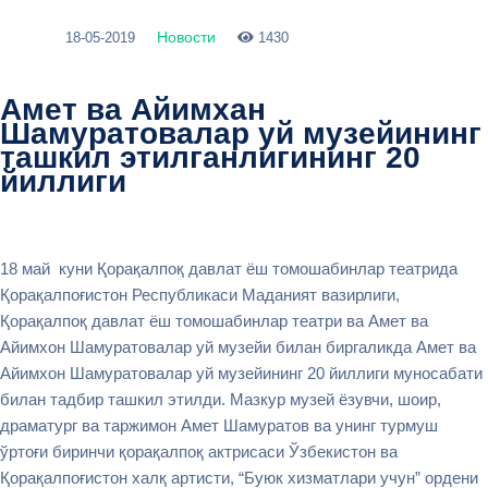
Новости
18-05-2019
1430
Амет ва Айимхан
Шамуратовалар уй музейининг
ташкил этилганлигининг 20
йиллиги
18 май куни Қорақалпоқ давлат ёш томошабинлар театрида
Қорақалпоғистон Республикаси Маданият вазирлиги,
Қорақалпоқ давлат ёш томошабинлар театри ва Амет ва
Айимхон Шамуратовалар уй музейи билан биргаликда Амет ва
Айимхон Шамуратовалар уй музейининг 20 йиллиги муносабати
билан тадбир ташкил этилди. Мазкур музей ёзувчи, шоир,
драматург ва таржимон Амет Шамуратов ва унинг турмуш
ўртоғи биринчи қорақалпоқ актрисаси Ўзбекистон ва
Қорақалпоғистон халқ артисти, “Буюк хизматлари учун” ордени