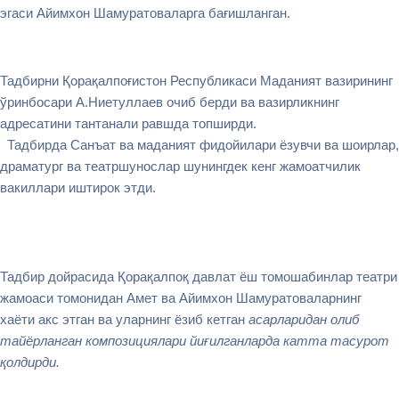
эгаси Айимхон Шамуратоваларга бағишланган.
Тадбирни Қорақалпоғистон Республикаси Маданият вазирининг
ўринбосари А.Ниетуллаев очиб берди ва вазирликнинг
адресатини тантанали равшда топширди.
Тадбирда Санъат ва маданият фидойилари ёзувчи ва шоирлар,
драматург ва театршунослар шунингдек кенг жамоатчилик
вакиллари иштирок этди.
Тадбир дойрасида Қорақалпоқ давлат ёш томошабинлар театри
жамоаси томонидан Амет ва Айимхон Шамуратоваларнинг
хаёти акс этган ва уларнинг ёзиб кетган
асарларидан олиб
тайёрланган композициялари йиғилганларда катта тасурот
қолдирди.