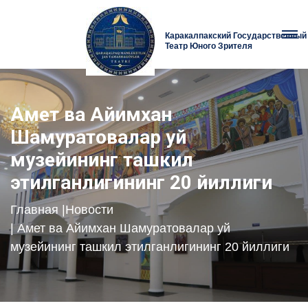
Каракалпакский Государственный
Театр Юного Зрителя
Амет ва Айимхан
Шамуратовалар уй
музейининг ташкил
этилганлигининг 20 йиллиги
Главная
|
Новости
| Амет ва Айимхан Шамуратовалар уй
музейининг ташкил этилганлигининг 20 йиллиги