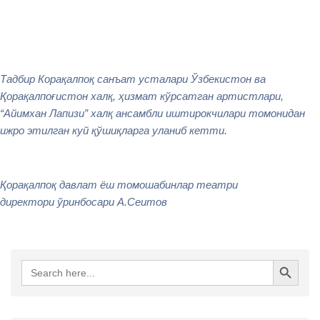
Тадбир Корақалпоқ санъат усталари Ўзбекистон ва
Қорақалпоғистон халқ, ҳизмат кўрсатган артистлари,
“Айимхан Лапизи” халқ ансамбли иштирокчилари томонидан
ижро этилган куй қўшиқларга уланиб кетти.
Қорақалпоқ давлат ёш томошабинлар театри
директори ўринбосари А.Сеитов
Search Button
Search
for: