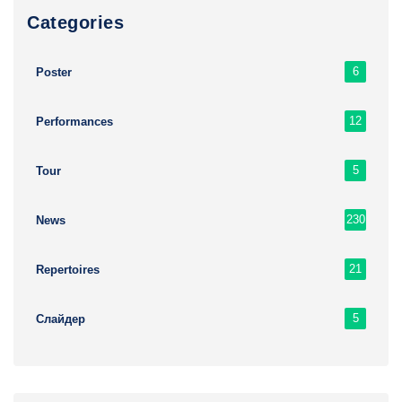
Сategories
6
Poster
12
Performances
5
Tour
230
News
21
Repertoires
5
Слайдер