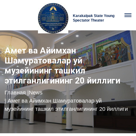
Karakalpak State Young
Spectator Theater
Амет ва Айимхан
Шамуратовалар уй
музейининг ташкил
этилганлигининг 20 йиллиги
Главная
|
News
| Амет ва Айимхан Шамуратовалар уй
музейининг ташкил этилганлигининг 20 йиллиги