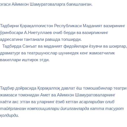
эгаси Айимхон Шамуратоваларга бағишланган.
Тадбирни Қорақалпоғистон Республикаси Маданият вазирининг
ўринбосари А.Ниетуллаев очиб берди ва вазирликнинг
адресатини тантанали равшда топширди.
Тадбирда Санъат ва маданият фидойилари ёзувчи ва шоирлар,
драматург ва театршунослар шунингдек кенг жамоатчилик
вакиллари иштирок этди.
Тадбир дойрасида Қорақалпоқ давлат ёш томошабинлар театри
жамоаси томонидан Амет ва Айимхон Шамуратоваларнинг
хаёти акс этган ва уларнинг ёзиб кетган
асарларидан олиб
тайёрланган композициялари йиғилганларда катта тасурот
қолдирди.