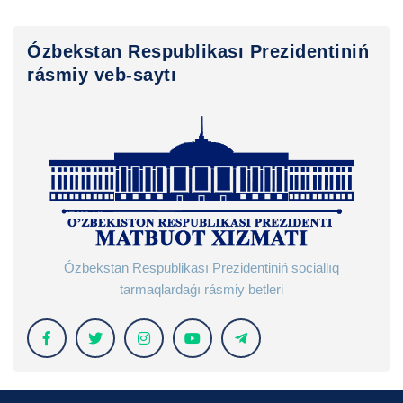
Ózbekstan Respublikası Prezidentiniń
rásmiy veb-saytı
Ózbekstan Respublikası Prezidentiniń sociallıq
tarmaqlardaǵı rásmiy betleri