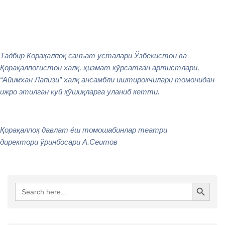
Тадбир Корақалпоқ санъат усталари Ўзбекистон ва
Қорақалпоғистон халқ, ҳизмат кўрсатган артистлари,
“Айимхан Лапизи” халқ ансамбли иштирокчилари томонидан
ижро этилган куй қўшиқларга уланиб кетти.
Қорақалпоқ давлат ёш томошабинлар театри
директори ўринбосари А.Сеитов
Search Button
Search
for: