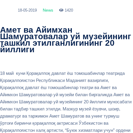
News
18-05-2019
1420
Амет ва Айимхан
Шамуратовалар уй музейининг
ташкил этилганлигининг 20
йиллиги
18 май куни Қорақалпоқ давлат ёш томошабинлар театрида
Қорақалпоғистон Республикаси Маданият вазирлиги,
Қорақалпоқ давлат ёш томошабинлар театри ва Амет ва
Айимхон Шамуратовалар уй музейи билан биргаликда Амет ва
Айимхон Шамуратовалар уй музейининг 20 йиллиги муносабати
билан тадбир ташкил этилди. Мазкур музей ёзувчи, шоир,
драматург ва таржимон Амет Шамуратов ва унинг турмуш
ўртоғи биринчи қорақалпоқ актрисаси Ўзбекистон ва
Қорақалпоғистон халқ артисти, “Буюк хизматлари учун” ордени