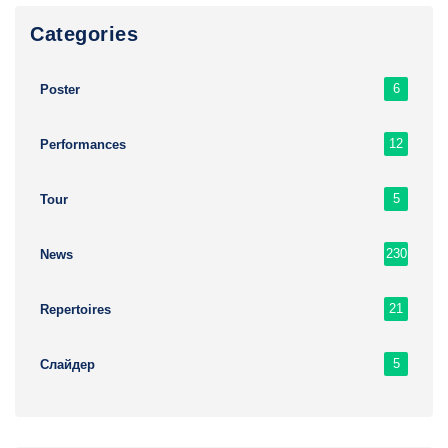
Сategories
6
Poster
12
Performances
5
Tour
230
News
21
Repertoires
5
Слайдер