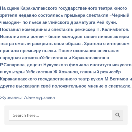
На сцене Каракалпакского государственного театра юного
зрителя недавно состоялась премьера спектакля «Чёрный
чемодан» по пьесе английского драматурга Рей Куни.
Поставил комедийный спектакль режиссёр П. Келимбетов.
Исполнители ролей – были молодые талантливые актёры
театра смогли раскрыть свои образы. Зрители с интересом
приняли премьеру пьесы. После окончания спектакля
народная артисткаУзбекистана и Каракалпакстана
Р.Сапарова, доцент Нукусского филиала института искусств
и культуры Узбекистана Ж.Хожанов, главный режиссёр
Каракалпакского государственного театр кукол М.Бегимов и
другие высказали своё положительное мнение о спектакле.
Журналист А.Бекмурзаева
Search Button
Search
for: