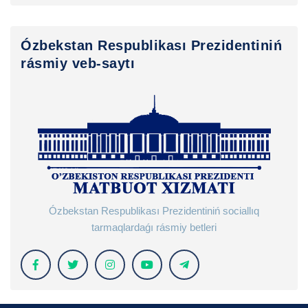
Ózbekstan Respublikası Prezidentiniń
rásmiy veb-saytı
Ózbekstan Respublikası Prezidentiniń sociallıq
tarmaqlardaǵı rásmiy betleri