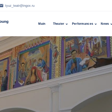
tyuz_teatr@ingox.ru
Young
Main
Theater
Performances
News