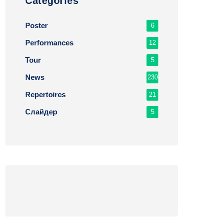
Сategories
Poster
6
Performances
12
Tour
5
News
230
Repertoires
21
Слайдер
5