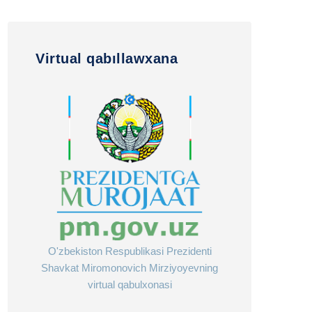
Virtual qabıllawxana
O'zbekiston Respublikasi Prezidenti
Shavkat Miromonovich Mirziyoyevning
virtual qabulxonasi