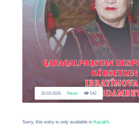
News
25-03-2026
542
Sorry, this entry is only available in
Kazakh
.