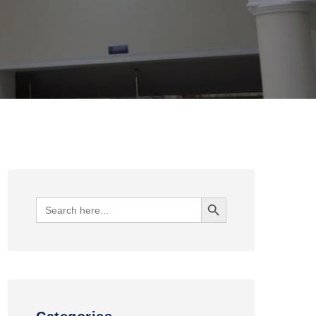
Search Button
Search
for: