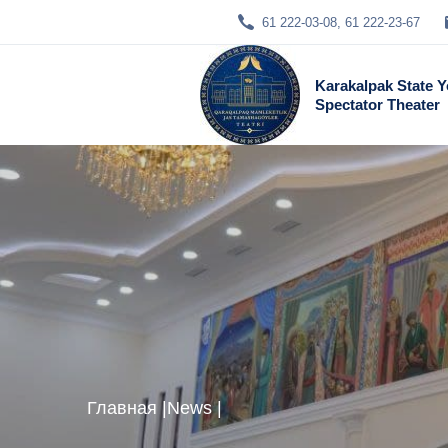
61 222-03-08, 61 222-23-67
Karakalpak State 
Spectator Theater
Главная
|
News
|